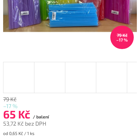
79 Kč
–17 %
79 Kč
–17 %
65 Kč
/ balení
53,72 Kč bez DPH
Měrná
od 0,65 Kč / 1 ks
cena: