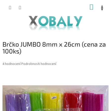
Přejít
NÁKUP
na
KOŠÍK
obsah
Brčko JUMBO 8mm x 26cm (cena za
100ks)
Průměrné
4 hodnocení
Podrobnosti hodnocení
hodnocení
produktu
je
5,0
z
5
hvězdiček.