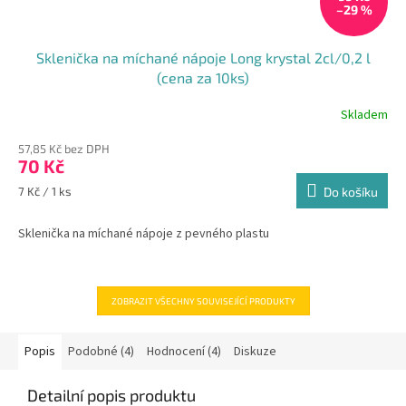
–29 %
Sklenička na míchané nápoje Long krystal 2cl/0,2 l
(cena za 10ks)
Skladem
57,85 Kč bez DPH
70 Kč
Měrná
7 Kč / 1 ks
Do košíku
cena:
Sklenička na míchané nápoje z pevného plastu
ZOBRAZIT VŠECHNY SOUVISEJÍCÍ PRODUKTY
Popis
Podobné (4)
Hodnocení (4)
Diskuze
Detailní popis produktu