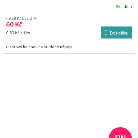
Skladem
Průměrné
hodnocení
49,59 Kč bez DPH
produktu
60 Kč
je
5,0
Měrná
0,60 Kč / 1 ks
Do košíku
z
cena:
5
Plastový kelímek na studené nápoje
hvězdiček.
99 Kč