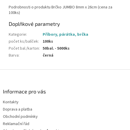
Podrobnosti o produktu Brčko JUMBO 8mm x 26cm (cena za
100ks)
Doplňkové parametry
Kategorie
:
Příbory, párátka, brčka
počet ks/balíček
:
100ks
Počet bal./karton
:
50bal. - 5000ks
Barva
:
černá
Z
á
p
a
Informace pro vás
t
Kontakty
í
Doprava a platba
Obchodní podmínky
Reklamační řád