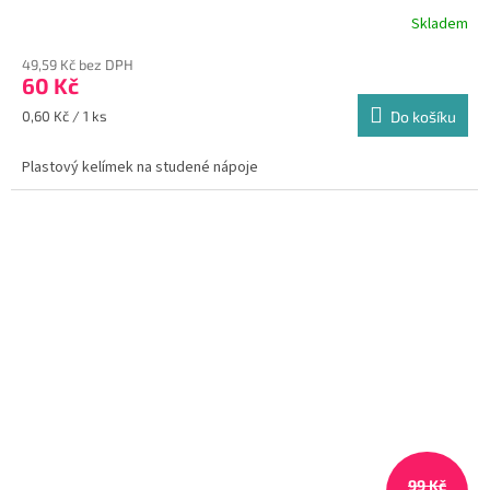
Skladem
Průměrné
hodnocení
49,59 Kč bez DPH
produktu
60 Kč
je
5,0
Měrná
0,60 Kč / 1 ks
Do košíku
z
cena:
5
Plastový kelímek na studené nápoje
hvězdiček.
99 Kč