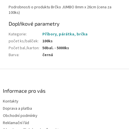
Podrobnosti o produktu Brčko JUMBO 8mm x 26cm (cena za
100ks)
Doplňkové parametry
Kategorie
:
Příbory, párátka, brčka
počet ks/balíček
:
100ks
Počet bal./karton
:
50bal. - 5000ks
Barva
:
černá
Z
á
p
a
Informace pro vás
t
Kontakty
í
Doprava a platba
Obchodní podmínky
Reklamační řád