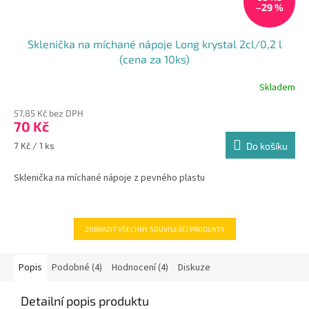
–29 %
Sklenička na míchané nápoje Long krystal 2cl/0,2 l
(cena za 10ks)
Skladem
57,85 Kč bez DPH
70 Kč
Měrná
7 Kč / 1 ks
Do košíku
cena:
Sklenička na míchané nápoje z pevného plastu
ZOBRAZIT VŠECHNY SOUVISEJÍCÍ PRODUKTY
Popis
Podobné (4)
Hodnocení (4)
Diskuze
Detailní popis produktu