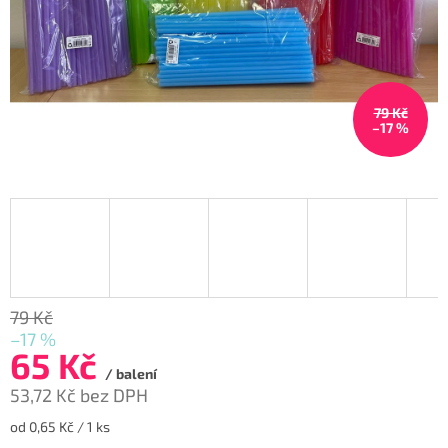
79 Kč
–17 %
79 Kč
–17 %
65 Kč
/ balení
53,72 Kč bez DPH
Měrná
od 0,65 Kč / 1 ks
cena: