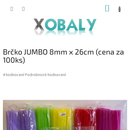
Přejít
NÁKUP
na
KOŠÍK
obsah
Brčko JUMBO 8mm x 26cm (cena za
100ks)
Průměrné
4 hodnocení
Podrobnosti hodnocení
hodnocení
produktu
je
5,0
z
5
hvězdiček.