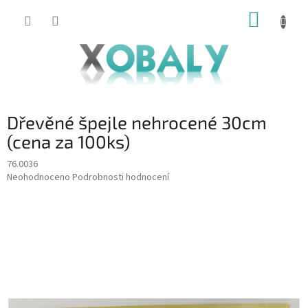
Přejít
NÁKUP
na
KOŠÍK
obsah
Dřevěné špejle nehrocené 30cm
(cena za 100ks)
76.0036
Průměrné
Neohodnoceno
Podrobnosti hodnocení
hodnocení
produktu
je
0,0
z
5
hvězdiček.