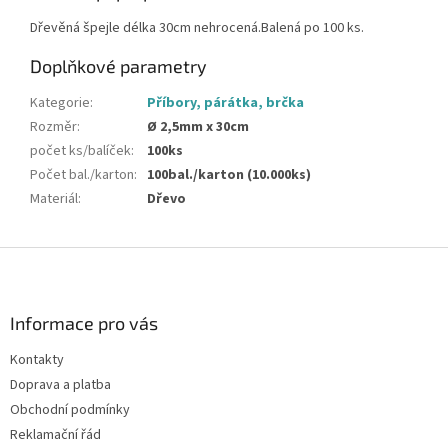
Dřevěná špejle délka 30cm nehrocená.Balená po 100 ks.
Doplňkové parametry
Kategorie
:
Příbory, párátka, brčka
Rozměr
:
Ø 2,5mm x 30cm
počet ks/balíček
:
100ks
Počet bal./karton
:
100bal./karton (10.000ks)
Materiál
:
Dřevo
Z
á
p
a
Informace pro vás
t
Kontakty
í
Doprava a platba
Obchodní podmínky
Reklamační řád