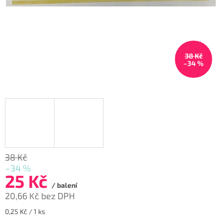
38 Kč
–34 %
38 Kč
–34 %
25 Kč
/ balení
20,66 Kč bez DPH
Měrná
0,25 Kč / 1 ks
cena: