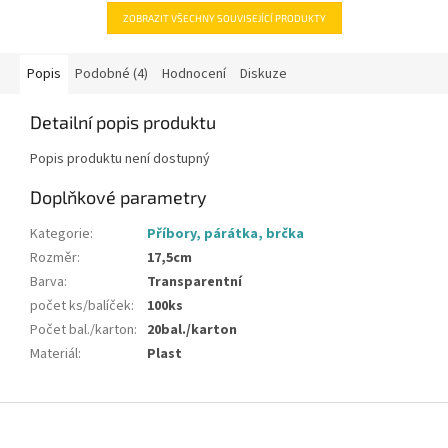
ZOBRAZIT VŠECHNY SOUVISEJÍCÍ PRODUKTY
Popis
Podobné (4)
Hodnocení
Diskuze
Detailní popis produktu
Popis produktu není dostupný
Doplňkové parametry
Kategorie
:
Příbory, párátka, brčka
Rozměr
:
17,5cm
Barva
:
Transparentní
počet ks/balíček
:
100ks
Počet bal./karton
:
20bal./karton
Materiál
:
Plast
Z
á