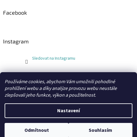
Facebook
Instagram
Sledovat na Instagramu
FLEXOBAL
KATRIN
Používáme cookies, abychom Vám umožnili pohodlné
prohlížení webu a díky analýze provozu webu neustále
zlepšovali jeho funkce, výkon a použitelnost.
Vytvořil Shoptet
Nastavení
Copyright 2026
xobaly.cz
. Všechna práva vyhrazena.
Odmítnout
Souhlasím
Grafický návrh a kódování vytvořil
BEOM.cz
.