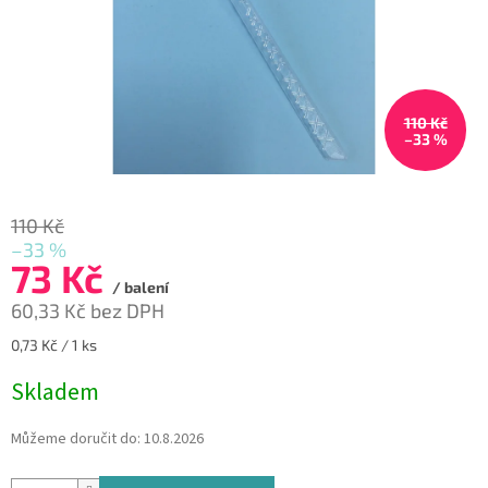
110 Kč
–33 %
110 Kč
–33 %
73 Kč
/ balení
60,33 Kč bez DPH
Měrná
0,73 Kč / 1 ks
cena:
Skladem
Můžeme doručit do:
10.8.2026