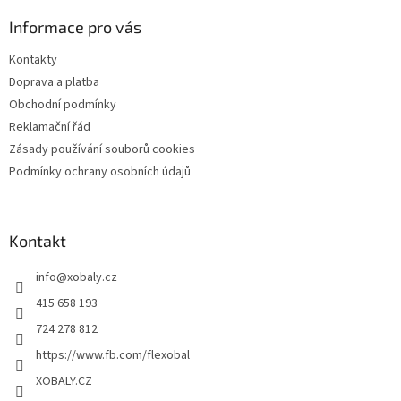
p
a
Informace pro vás
t
Kontakty
í
Doprava a platba
Obchodní podmínky
Reklamační řád
Zásady používání souborů cookies
Podmínky ochrany osobních údajů
Kontakt
info
@
xobaly.cz
415 658 193
724 278 812
https://www.fb.com/flexobal
XOBALY.CZ