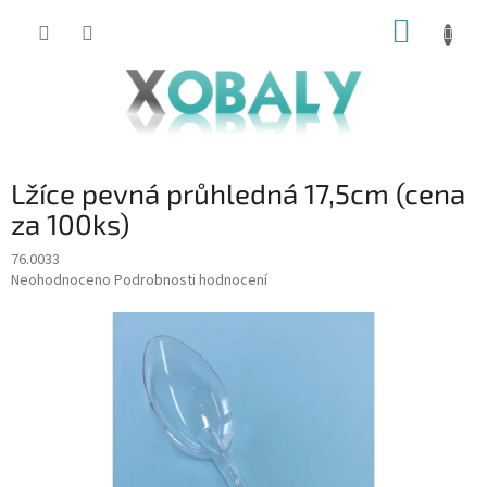
Přejít
NÁKUP
na
KOŠÍK
obsah
Lžíce pevná průhledná 17,5cm (cena
za 100ks)
76.0033
Průměrné
Neohodnoceno
Podrobnosti hodnocení
hodnocení
produktu
je
0,0
z
5
hvězdiček.