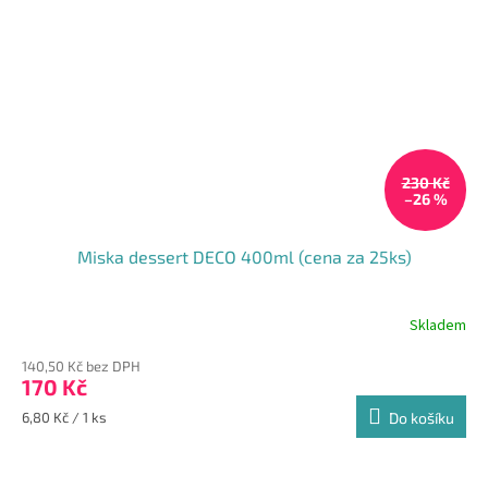
230 Kč
–26 %
Miska dessert DECO 400ml (cena za 25ks)
Skladem
Průměrné
hodnocení
140,50 Kč bez DPH
produktu
170 Kč
je
5,0
Měrná
6,80 Kč / 1 ks
Do košíku
z
cena:
5
hvězdiček.