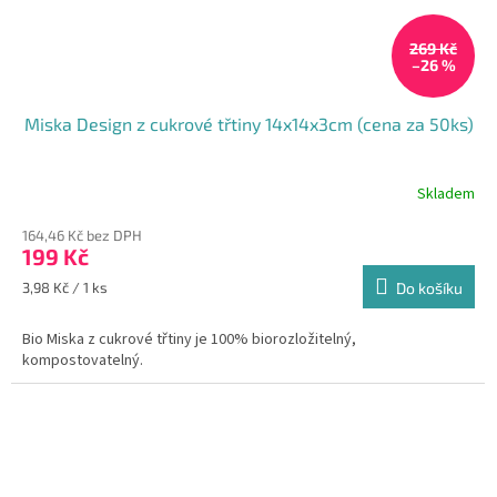
269 Kč
–26 %
Miska Design z cukrové třtiny 14x14x3cm (cena za 50ks)
Skladem
164,46 Kč bez DPH
199 Kč
Měrná
3,98 Kč / 1 ks
Do košíku
cena:
Bio Miska z cukrové třtiny je 100% biorozložitelný,
kompostovatelný.