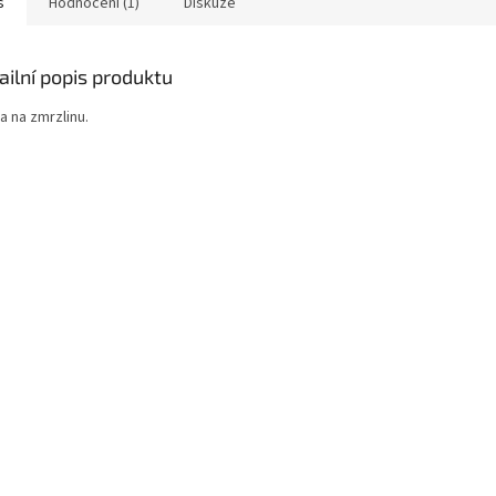
s
Hodnocení (1)
Diskuze
ailní popis produktu
a na zmrzlinu.