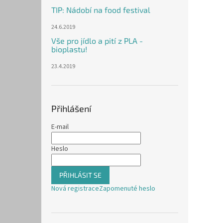
TIP: Nádobí na food festival
24.6.2019
Vše pro jídlo a pití z PLA -
bioplastu!
23.4.2019
Přihlášení
E-mail
Heslo
PŘIHLÁSIT SE
Nová registrace
Zapomenuté heslo