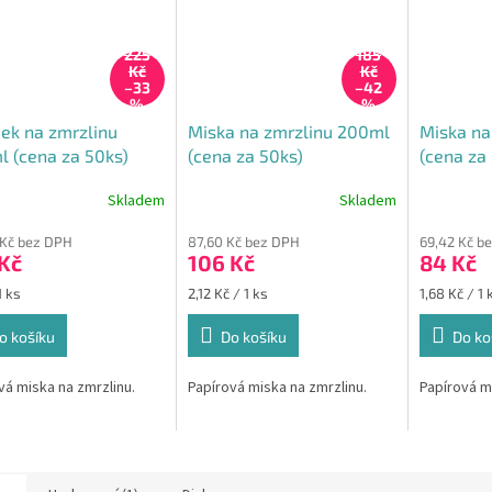
225
185
Kč
Kč
–33
–42
%
%
ek na zmrzlinu
Miska na zmrzlinu 200ml
Miska na
 (cena za 50ks)
(cena za 50ks)
(cena za
Skladem
Skladem
rné
Průměrné
cení
hodnocení
 Kč bez DPH
87,60 Kč bez DPH
69,42 Kč b
ktu
produktu
Kč
106 Kč
84 Kč
je
5,0
Měrná
Měrná
1 ks
2,12 Kč / 1 ks
1,68 Kč / 1 
z
cena:
cena:
5
o košíku
Do košíku
Do ko
ček.
hvězdiček.
vá miska na zmrzlinu.
Papírová miska na zmrzlinu.
Papírová mi