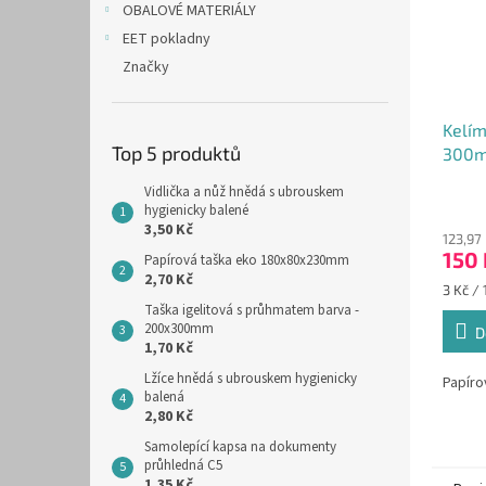
OBALOVÉ MATERIÁLY
EET pokladny
Značky
Kelím
Top 5 produktů
300ml
Vidlička a nůž hnědá s ubrouskem
Průmě
hygienicky balené
hodno
3,50 Kč
123,97
produ
150 
Papírová taška eko 180x80x230mm
je
2,70 Kč
5,0
Měrná
3 Kč / 
z
cena:
Taška igelitová s průhmatem barva -
5
200x300mm
D
hvězdi
1,70 Kč
Lžíce hnědá s ubrouskem hygienicky
Papíro
balená
2,80 Kč
Samolepící kapsa na dokumenty
průhledná C5
1,35 Kč