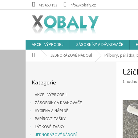
Přejít
415 658 193
info@xobaly.cz
na
obsah
AKCE - VÝPRODEJ
ZÁSOBNÍKY A DÁVKOVAČE
H
Domů
JEDNORÁZOVÉ NÁDOBÍ
Příbory, párátka, 
P
Lžič
o
Přeskočit
s
Průměr
1 hodno
Kategorie
kategorie
t
hodnoce
r
produkt
AKCE - VÝPRODEJ
a
je
ZÁSOBNÍKY A DÁVKOVAČE
5,0
n
z
HYGIENA A NÁPLNĚ
n
5
í
PAPÍROVÉ TAŠKY
hvězdič
p
LÁTKOVÉ TAŠKY
a
JEDNORÁZOVÉ NÁDOBÍ