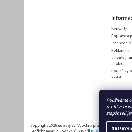
p
a
t
Informac
í
Kontakty
Doprava a p
Obchodní 
Reklamační
Zásady pou
cookies
Podmínky o
údajů
Používáme c
prohlížení w
zlepšovali je
Copyright 2026
xobaly.cz
. Všechna práva vyhrazena.
Nastaven
Grafický návrh a kódování vytvořil
BEOM.cz
.