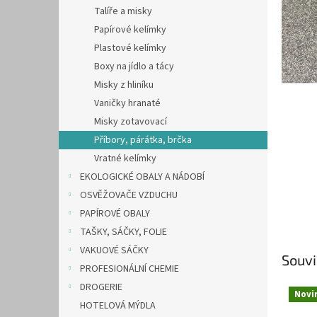
n
Talíře a misky
e
Papírové kelímky
l
Plastové kelímky
Boxy na jídlo a tácy
Misky z hliníku
Vaničky hranaté
Misky zotavovací
Příbory, párátka, brčka
Vratné kelímky
EKOLOGICKÉ OBALY A NÁDOBÍ
OSVĚŽOVAČE VZDUCHU
PAPÍROVÉ OBALY
TAŠKY, SÁČKY, FOLIE
VAKUOVÉ SÁČKY
Souvi
PROFESIONÁLNÍ CHEMIE
DROGERIE
Novi
HOTELOVÁ MÝDLA