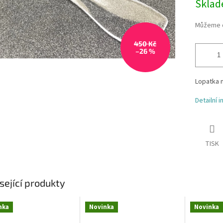
Skla
Můžeme d
450 Kč
–26 %
Lopatka n
Detailní 
TISK
sející produkty
nka
Novinka
Novinka