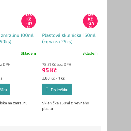
135
125
Kč
Kč
–37
–24
%
%
 zmrzlinu 100ml
Plastová sklenička 150ml
 50ks)
(cena za 25ks)
Skladem
Skladem
Průměrné
hodnocení
ez DPH
78,51 Kč bez DPH
produktu
95 Kč
je
4,3
Měrná
ks
3,80 Kč / 1 ks
z
cena:
5
šíku
Do košíku
hvězdiček.
ska na zmrzlinu.
Sklenička 150ml z pevného
plastu