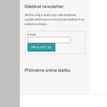
Odebírat newsletter
Vložte svůj e-mail a my vám budeme
zasílat informace o nových produktech na
našem e-shopu.
E-mail
PŘIHLÁSIT SE
Přijímáme online platby
Z
á