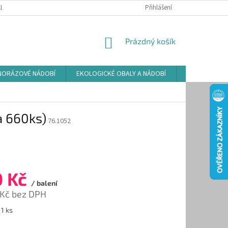
LAMAČNÍ ŘÁD
ZÁSADY POUŽÍVÁNÍ SOUBORŮ COOKIES
Přihlášení
PODMÍNKY O
NÁKUPNÍ
Prázdný košík
KOŠÍK
NORÁZOVÉ NÁDOBÍ
EKOLOGICKÉ OBALY A NÁDOBÍ
OSVĚŽOVAČE
a 660ks)
76.1052
0 Kč
/ balení
 Kč bez DPH
 1 ks