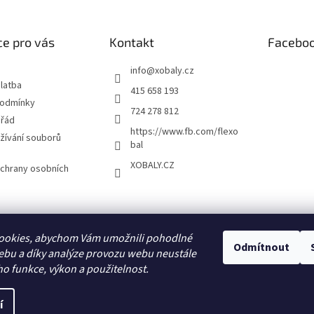
e pro vás
Kontakt
Facebo
info
@
xobaly.cz
latba
415 658 193
podmínky
724 278 812
 řád
https://www.fb.com/flexo
žívání souborů
bal
XOBALY.CZ
chrany osobních
FLEXOBAL
KATRIN
ookies, abychom Vám umožnili pohodlné
Odmítnout
ebu a díky analýze provozu webu neustále
ho funkce, výkon a použitelnost.
í