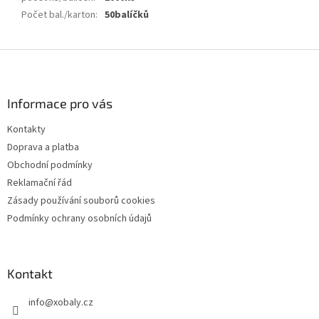
Počet bal./karton
:
50balíčků
Z
á
p
a
Informace pro vás
t
Kontakty
í
Doprava a platba
Obchodní podmínky
Reklamační řád
Zásady používání souborů cookies
Podmínky ochrany osobních údajů
Kontakt
info
@
xobaly.cz