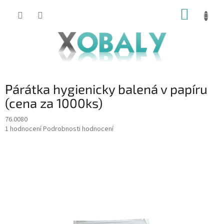
Přejít
NÁKUP
na
KOŠÍK
obsah
Párátka hygienicky balená v papíru
(cena za 1000ks)
76.0080
Průměrné
1 hodnocení
Podrobnosti hodnocení
hodnocení
produktu
je
5,0
z
5
hvězdiček.