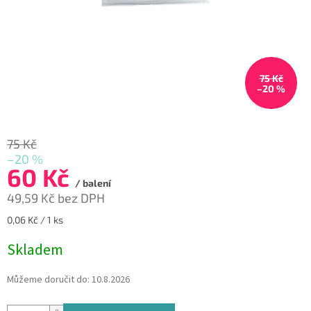
75 Kč
–20 %
75 Kč
–20 %
60 Kč
/ balení
49,59 Kč bez DPH
Měrná
0,06 Kč / 1 ks
cena:
Skladem
Můžeme doručit do:
10.8.2026