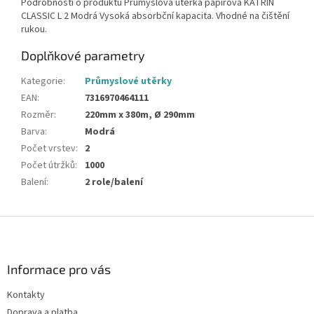
Podrobnosti o produktu Průmyslová utěrka papírová KATRIN
CLASSIC L 2 Modrá Vysoká absorbční kapacita. Vhodné na čištění
rukou.
Doplňkové parametry
Kategorie
:
Průmyslové utěrky
EAN
:
7316970464111
Rozměr
:
220mm x 380m, Ø 290mm
Barva
:
Modrá
Počet vrstev
:
2
Počet útržků
:
1000
Balení
:
2 role/balení
Z
á
p
a
Informace pro vás
t
Kontakty
í
Doprava a platba