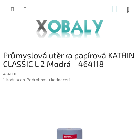
Přejít
NÁKUP
na
KOŠÍK
obsah
Průmyslová utěrka papírová KATRIN
CLASSIC L 2 Modrá - 464118
464118
Průměrné
1 hodnocení
Podrobnosti hodnocení
hodnocení
produktu
je
5,0
z
5
hvězdiček.