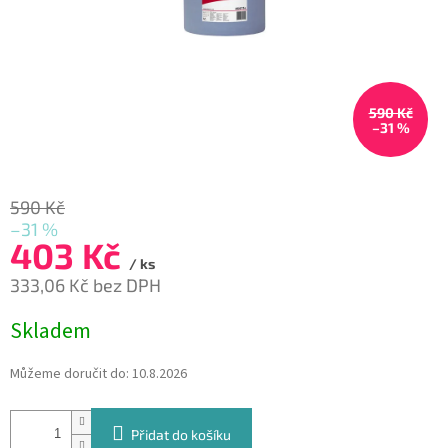
590 Kč
–31 %
590 Kč
–31 %
403 Kč
/ ks
333,06 Kč bez DPH
Měrná
Skladem
cena:
Můžeme doručit do:
10.8.2026
Přidat do košíku