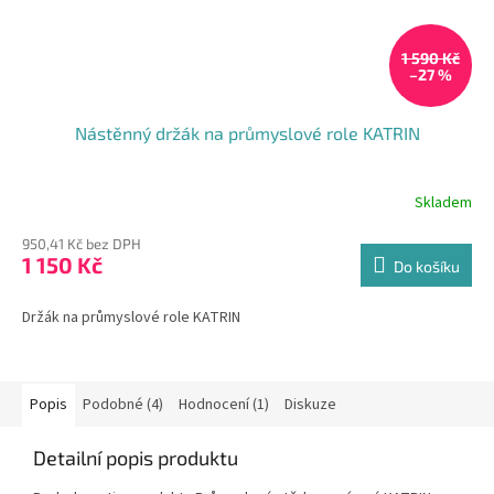
1 590 Kč
–27 %
Nástěnný držák na průmyslové role KATRIN
Skladem
Průměrné
hodnocení
950,41 Kč bez DPH
produktu
1 150 Kč
je
Do košíku
5,0
z
Držák na průmyslové role KATRIN
5
hvězdiček.
Popis
Podobné (4)
Hodnocení (1)
Diskuze
Detailní popis produktu