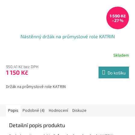
1 590 Kč
–27 %
Nástěnný držák na průmyslové role KATRIN
Skladem
Průměrné
hodnocení
950,41 Kč bez DPH
produktu
1 150 Kč
je
Do košíku
5,0
z
Držák na průmyslové role KATRIN
5
hvězdiček.
Popis
Podobné (4)
Hodnocení
Diskuze
Detailní popis produktu