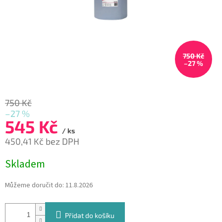
750 Kč
–27 %
750 Kč
–27 %
545 Kč
/ ks
450,41 Kč bez DPH
Měrná
Skladem
cena:
Můžeme doručit do:
11.8.2026
Přidat do košíku