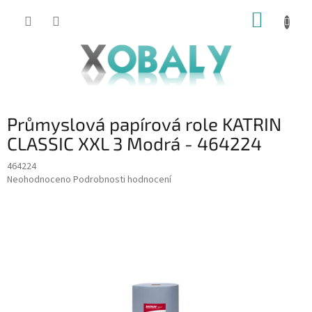
Přejít
NÁKUP
na
KOŠÍK
obsah
Průmyslová papírová role KATRIN
CLASSIC XXL 3 Modrá - 464224
464224
Průměrné
Neohodnoceno
Podrobnosti hodnocení
hodnocení
produktu
je
0,0
z
5
hvězdiček.