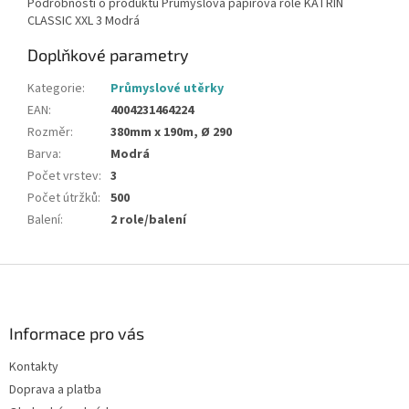
Podrobnosti o produktu Průmyslová papírová role KATRIN
CLASSIC XXL 3 Modrá
Doplňkové parametry
Kategorie
:
Průmyslové utěrky
EAN
:
4004231464224
Rozměr
:
380mm x 190m, Ø 290
Barva
:
Modrá
Počet vrstev
:
3
Počet útržků
:
500
Balení
:
2 role/balení
Z
á
p
a
Informace pro vás
t
Kontakty
í
Doprava a platba