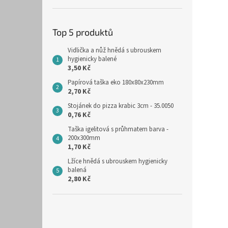
Top 5 produktů
Vidlička a nůž hnědá s ubrouskem
hygienicky balené
3,50 Kč
Papírová taška eko 180x80x230mm
2,70 Kč
Stojánek do pizza krabic 3cm - 35.0050
0,76 Kč
Taška igelitová s průhmatem barva -
200x300mm
1,70 Kč
Lžíce hnědá s ubrouskem hygienicky
balená
2,80 Kč