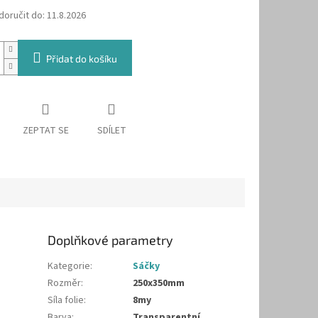
oručit do:
11.8.2026
Přidat do košíku
ZEPTAT SE
SDÍLET
Doplňkové parametry
Kategorie
:
Sáčky
Rozměr
:
250x350mm
Síla folie
:
8my
Barva
:
Transparentní