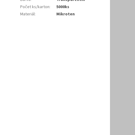
Počet ks/karton
:
5000ks
Materiál
:
Mikroten