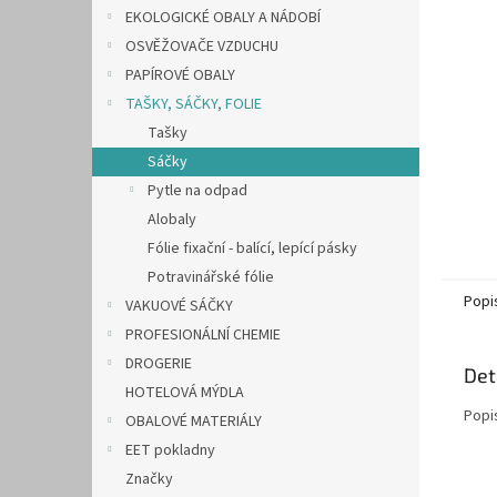
n
EKOLOGICKÉ OBALY A NÁDOBÍ
e
OSVĚŽOVAČE VZDUCHU
l
PAPÍROVÉ OBALY
TAŠKY, SÁČKY, FOLIE
Tašky
Sáčky
Pytle na odpad
Alobaly
Fólie fixační - balící, lepící pásky
Potravinářské fólie
Popi
VAKUOVÉ SÁČKY
PROFESIONÁLNÍ CHEMIE
DROGERIE
Det
HOTELOVÁ MÝDLA
Popi
OBALOVÉ MATERIÁLY
EET pokladny
Značky