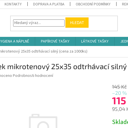
KONTAKTY
DOPRAVA A PLATBA
OBCHODNÍ PODMÍNKY
REK
HLEDAT
YGIENA A NÁPLNĚ
PAPÍROVÉ TAŠKY
LÁTKOVÉ TAŠKY
JED
ikrotenový 25x35 odtrhávací silný (cena za 1000ks)
k mikrotenový 25x35 odtrhávací silný
né
noceno
Podrobnosti hodnocení
ní
u
145 Kč
–20 %
115
95,04 
ek.
Měrná
Skla
cena: