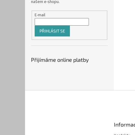
našem e-shopu.
E-mail
PŘIHLÁSIT SE
Přijímáme online platby
Z
á
p
a
t
Informac
í