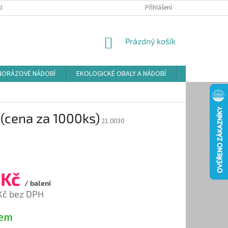
LAMAČNÍ ŘÁD
ZÁSADY POUŽÍVÁNÍ SOUBORŮ COOKIES
Přihlášení
PODMÍNKY O
NÁKUPNÍ
Prázdný košík
KOŠÍK
NORÁZOVÉ NÁDOBÍ
EKOLOGICKÉ OBALY A NÁDOBÍ
OSVĚŽOVAČE
 (cena za 1000ks)
21.0030
 Kč
/ balení
Kč bez DPH
dem