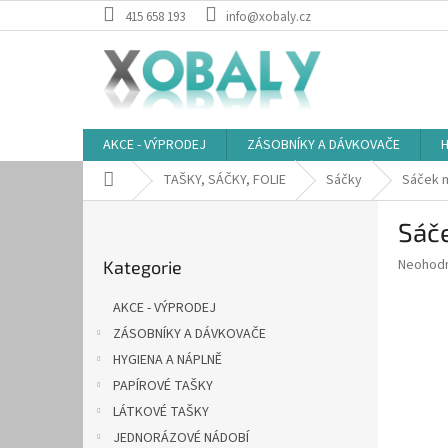
Přejít
415 658 193
info@xobaly.cz
na
obsah
AKCE - VÝPRODEJ
ZÁSOBNÍKY A DÁVKOVAČE
H
Domů
TAŠKY, SÁČKY, FOLIE
Sáčky
Sáček m
P
Sáče
o
Přeskočit
s
Průměr
Neohod
Kategorie
kategorie
t
hodnoce
r
produkt
AKCE - VÝPRODEJ
a
je
ZÁSOBNÍKY A DÁVKOVAČE
0,0
n
z
HYGIENA A NÁPLNĚ
n
5
í
PAPÍROVÉ TAŠKY
hvězdič
p
LÁTKOVÉ TAŠKY
a
JEDNORÁZOVÉ NÁDOBÍ