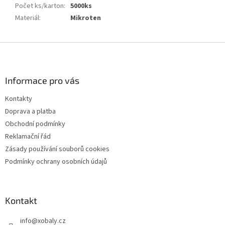
Počet ks/karton
:
5000ks
Materiál
:
Mikroten
Z
á
p
a
Informace pro vás
t
Kontakty
í
Doprava a platba
Obchodní podmínky
Reklamační řád
Zásady používání souborů cookies
Podmínky ochrany osobních údajů
Kontakt
info
@
xobaly.cz