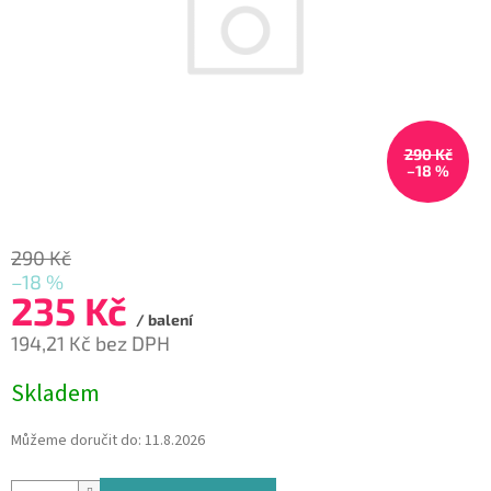
290 Kč
–18 %
290 Kč
–18 %
235 Kč
/ balení
194,21 Kč bez DPH
Měrná
Skladem
cena:
Můžeme doručit do:
11.8.2026