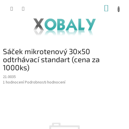
Přejít
NÁKUP
na
KOŠÍK
obsah
Sáček mikrotenový 30x50
odtrhávací standart (cena za
1000ks)
21.0035
Průměrné
1 hodnocení
Podrobnosti hodnocení
hodnocení
produktu
je
5,0
z
5
hvězdiček.