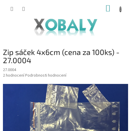
Přejít
NÁKUP
na
KOŠÍK
obsah
Zip sáček 4x6cm (cena za 100ks) -
27.0004
27.0004
Průměrné
2 hodnocení
Podrobnosti hodnocení
hodnocení
produktu
je
5,0
z
5
hvězdiček.