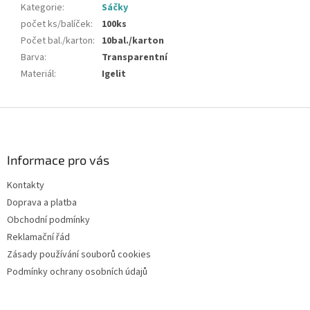
Kategorie
:
Sáčky
počet ks/balíček
:
100ks
Počet bal./karton
:
10bal./karton
Barva
:
Transparentní
Materiál
:
Igelit
Z
á
p
a
Informace pro vás
t
Kontakty
í
Doprava a platba
Obchodní podmínky
Reklamační řád
Zásady používání souborů cookies
Podmínky ochrany osobních údajů