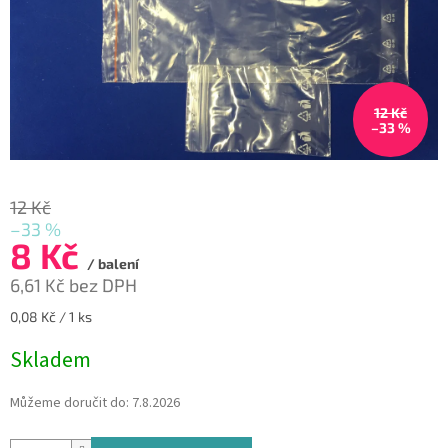
12 Kč
–33 %
12 Kč
–33 %
8 Kč
/ balení
6,61 Kč bez DPH
Měrná
0,08 Kč / 1 ks
cena:
Skladem
Můžeme doručit do:
7.8.2026