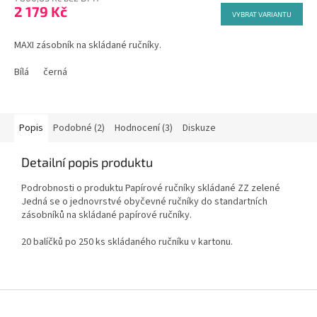
2 179 Kč
VYBRAT VARIANTU
MAXI zásobník na skládané ručníky.
Bílá
černá
Popis
Podobné (2)
Hodnocení (3)
Diskuze
Detailní popis produktu
Podrobnosti o produktu Papírové ručníky skládané ZZ zelené
Jedná se o jednovrstvé obyčevné ručníky do standartních
zásobníků na skládané papírové ručníky.
20 balíčků po 250 ks skládaného ručníku v kartonu.
Z
á