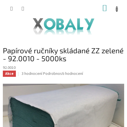
Přejít
NÁKUP
na
KOŠÍK
obsah
Papírové ručníky skládané ZZ zelené
- 92.0010 - 5000ks
92.0010
Průměrné
3 hodnocení
Podrobnosti hodnocení
Akce
hodnocení
produktu
je
5,0
z
5
hvězdiček.