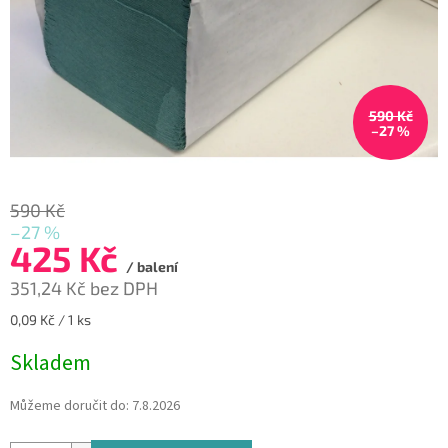
590 Kč
–27 %
590 Kč
–27 %
425 Kč
/ balení
351,24 Kč bez DPH
Měrná
0,09 Kč / 1 ks
cena:
Skladem
Můžeme doručit do:
7.8.2026