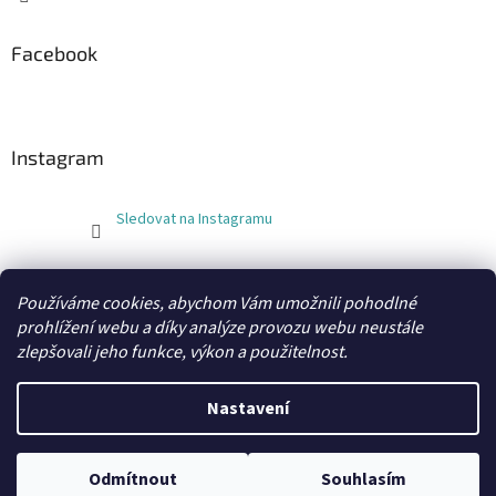
Facebook
Instagram
Sledovat na Instagramu
FLEXOBAL
KATRIN
Používáme cookies, abychom Vám umožnili pohodlné
prohlížení webu a díky analýze provozu webu neustále
zlepšovali jeho funkce, výkon a použitelnost.
Vytvořil Shoptet
Nastavení
Copyright 2026
xobaly.cz
. Všechna práva vyhrazena.
Odmítnout
Souhlasím
Grafický návrh a kódování vytvořil
BEOM.cz
.