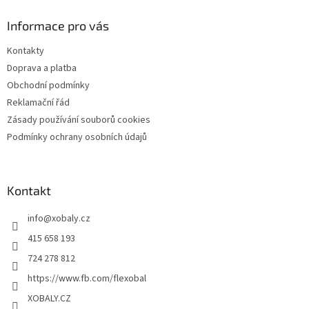
p
a
Informace pro vás
t
Kontakty
í
Doprava a platba
Obchodní podmínky
Reklamační řád
Zásady používání souborů cookies
Podmínky ochrany osobních údajů
Kontakt
info
@
xobaly.cz
415 658 193
724 278 812
https://www.fb.com/flexobal
XOBALY.CZ