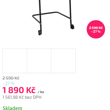
2 590 Kč
–27 %
2 590 Kč
–27 %
1 890 Kč
/ ks
1 561,98 Kč bez DPH
Měrná
Skladem
cena: