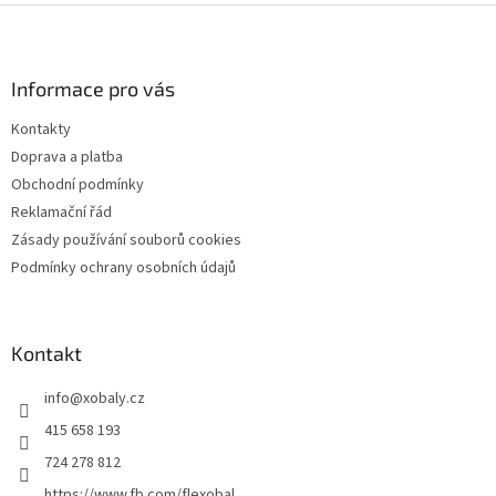
Z
á
p
a
Informace pro vás
t
Kontakty
í
Doprava a platba
Obchodní podmínky
Reklamační řád
Zásady používání souborů cookies
Podmínky ochrany osobních údajů
Kontakt
info
@
xobaly.cz
415 658 193
724 278 812
https://www.fb.com/flexobal