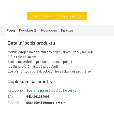
ZOBRAZIT VŠECHNY SOUVISEJÍCÍ PRODUKTY
Popis
Podobné (3)
Hodnocení
Diskuze
Detailní popis produktu
Mobilní stojan na podlahu pro průmyslové utěrky KATRIN
Šířka role až 40 cm
Stojan má kolečka pro snadnou manipulaci
Ideální pro průmyslové prostředí
Lze přimontovat držák odpadního sáčku a držák utěrek
Doplňkové parametry
Kategorie
:
Stojany na průmyslové utěrky
EAN
:
6414301054909
Rozměr
:
568x960x560mm Š x V x H