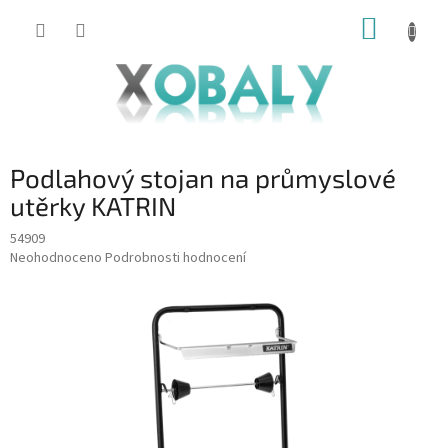
Přejít
NÁKUP
na
KOŠÍK
obsah
Podlahový stojan na průmyslové
utěrky KATRIN
54909
Průměrné
Neohodnoceno
Podrobnosti hodnocení
hodnocení
produktu
je
0,0
z
5
hvězdiček.