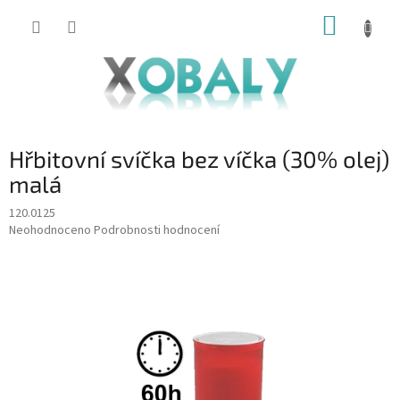
Přejít
NÁKUP
na
KOŠÍK
obsah
Hřbitovní svíčka bez víčka (30% olej)
malá
120.0125
Průměrné
Neohodnoceno
Podrobnosti hodnocení
hodnocení
produktu
je
0,0
z
5
hvězdiček.