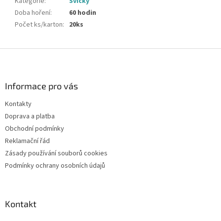
Kategorie
:
Svíčky
Doba hoření
:
60 hodin
Počet ks/karton
:
20ks
Z
á
p
a
Informace pro vás
t
Kontakty
í
Doprava a platba
Obchodní podmínky
Reklamační řád
Zásady používání souborů cookies
Podmínky ochrany osobních údajů
Kontakt