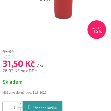
45 Kč
–30 %
45 Kč
–30 %
31,50 Kč
/ ks
26,03 Kč bez DPH
Měrná
Skladem
cena:
Můžeme doručit do:
11.8.2026
Přidat do košíku