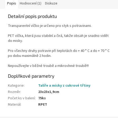
Popis
Hodnocení (1)
Diskuze
Detailní popis produktu
Transparentní víčko je určeno pro styk s potravinami.
PET víčka, která jsou stabilní a čirá, takže obsah je snadno vidět
do misky.
Pro všechny druhy potravin při teplotách do + 40 ° C a do + 70 ° C
po dobu maximálně 2 hodin.
Nepoužívejte v běžné troubě a mikrovlnné troubě!!!
Doplňkové parametry
Kategorie
:
Talíře a misky z cukrové třtiny
Rozměr
:
23x23x1,9cm
Počet ks v balení
:
75ks
Materiál
:
RPET