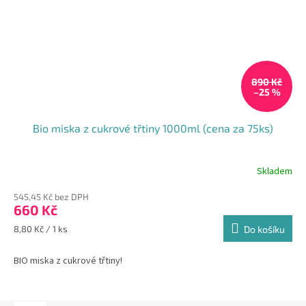
890 Kč
–25 %
Bio miska z cukrové třtiny 1000ml (cena za 75ks)
Skladem
545,45 Kč bez DPH
660 Kč
Měrná
8,80 Kč / 1 ks
Do košíku
cena:
BIO miska z cukrové třtiny!