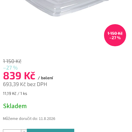
1 150 Kč
–27 %
1 150 Kč
–27 %
839 Kč
/ balení
693,39 Kč bez DPH
Měrná
11,19 Kč / 1 ks
cena:
Skladem
Můžeme doručit do:
11.8.2026