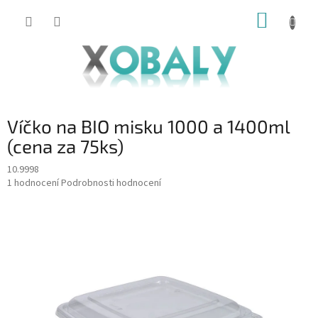
Přejít
NÁKUP
na
KOŠÍK
obsah
Víčko na BIO misku 1000 a 1400ml
(cena za 75ks)
10.9998
Průměrné
1 hodnocení
Podrobnosti hodnocení
hodnocení
produktu
je
5,0
z
5
hvězdiček.