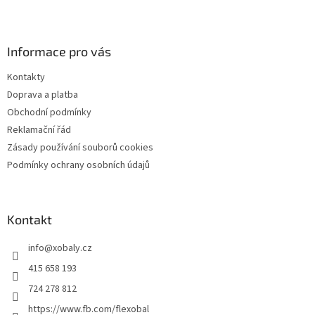
Z
á
p
a
Informace pro vás
t
Kontakty
í
Doprava a platba
Obchodní podmínky
Reklamační řád
Zásady používání souborů cookies
Podmínky ochrany osobních údajů
Kontakt
info
@
xobaly.cz
415 658 193
724 278 812
https://www.fb.com/flexobal