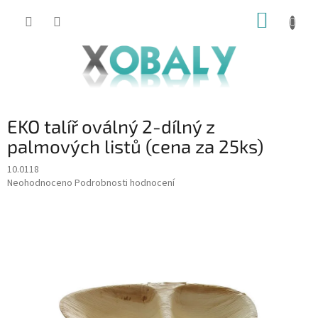
Přejít
NÁKUP
na
KOŠÍK
obsah
EKO talíř oválný 2-dílný z
palmových listů (cena za 25ks)
10.0118
Průměrné
Neohodnoceno
Podrobnosti hodnocení
hodnocení
produktu
je
0,0
z
5
hvězdiček.