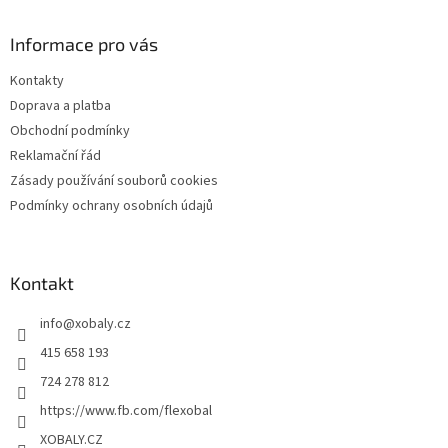
á
p
a
Informace pro vás
t
Kontakty
í
Doprava a platba
Obchodní podmínky
Reklamační řád
Zásady používání souborů cookies
Podmínky ochrany osobních údajů
Kontakt
info
@
xobaly.cz
415 658 193
724 278 812
https://www.fb.com/flexobal
XOBALY.CZ