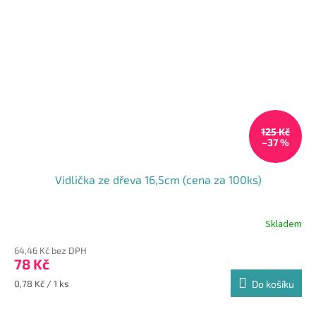
125 Kč
–37 %
Vidlička ze dřeva 16,5cm (cena za 100ks)
Skladem
Průměrné
hodnocení
64,46 Kč bez DPH
produktu
78 Kč
je
5,0
Měrná
0,78 Kč / 1 ks
Do košíku
z
cena:
5