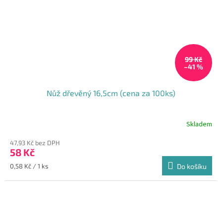
99 Kč
–41 %
Nůž dřevěný 16,5cm (cena za 100ks)
Skladem
47,93 Kč bez DPH
58 Kč
Měrná
0,58 Kč / 1 ks
Do košíku
cena: