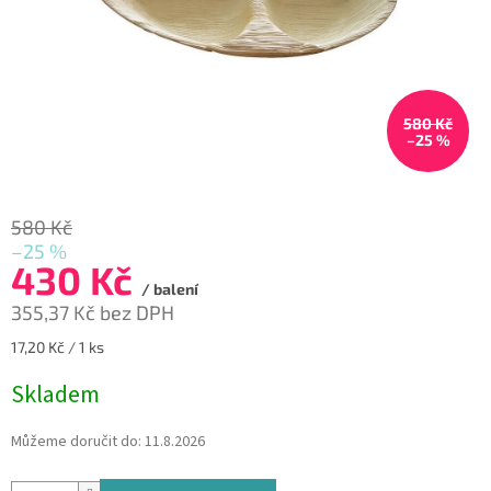
580 Kč
–25 %
580 Kč
–25 %
430 Kč
/ balení
355,37 Kč bez DPH
Měrná
17,20 Kč / 1 ks
cena:
Skladem
Můžeme doručit do:
11.8.2026