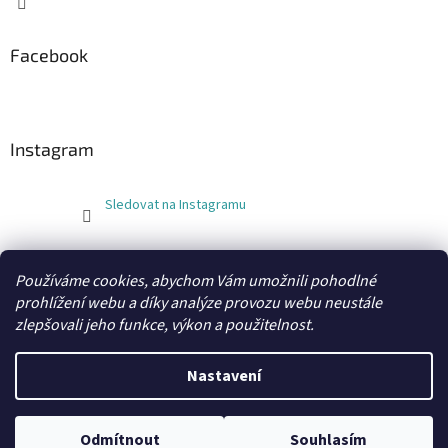
Facebook
Instagram
Sledovat na Instagramu
FLEXOBAL
KATRIN
Používáme cookies, abychom Vám umožnili pohodlné
prohlížení webu a díky analýze provozu webu neustále
zlepšovali jeho funkce, výkon a použitelnost.
Vytvořil Shoptet
Nastavení
Copyright 2026
xobaly.cz
. Všechna práva vyhrazena.
Odmítnout
Souhlasím
Grafický návrh a kódování vytvořil
BEOM.cz
.