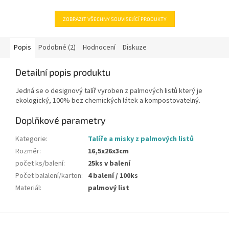
hvězdiček.
ZOBRAZIT VŠECHNY SOUVISEJÍCÍ PRODUKTY
Popis
Podobné (2)
Hodnocení
Diskuze
Detailní popis produktu
Jedná se o designový talíř vyroben z palmových listů který je
ekologický, 100% bez chemických látek a kompostovatelný.
Doplňkové parametry
Kategorie
:
Talíře a misky z palmových listů
Rozměr
:
16,5x26x3cm
počet ks/balení
:
25ks v balení
Počet balalení/karton
:
4 balení / 100ks
Materiál
:
palmový list
Z