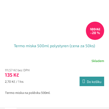
189 Kč
–28 %
Termo miska 500ml polystyren (cena za 50ks)
Skladem
111,57 Kč bez DPH
135 Kč
Měrná
2,70 Kč / 1 ks
Do košíku
cena:
Termo miska na polévku 500ml.