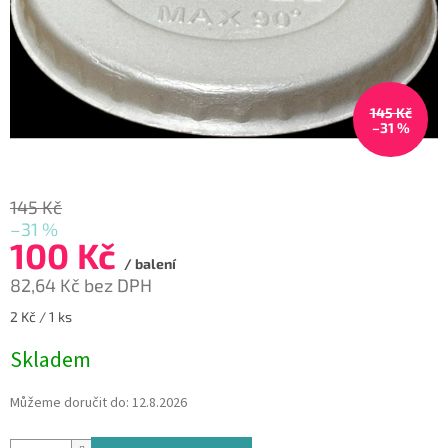
145 Kč
–31 %
145 Kč
–31 %
100 Kč
/ balení
82,64 Kč bez DPH
Měrná
2 Kč / 1 ks
cena:
Skladem
Můžeme doručit do:
12.8.2026