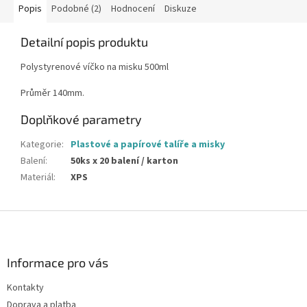
Popis
Podobné (2)
Hodnocení
Diskuze
Detailní popis produktu
Polystyrenové víčko na misku 500ml
Průměr 140mm.
Doplňkové parametry
Kategorie
:
Plastové a papírové talíře a misky
Balení
:
50ks x 20 balení / karton
Materiál
:
XPS
Z
á
p
a
Informace pro vás
t
Kontakty
í
Doprava a platba