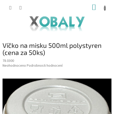
Přejít
NÁKUP
na
KOŠÍK
obsah
Víčko na misku 500ml polystyren
(cena za 50ks)
78.0300
Průměrné
Neohodnoceno
Podrobnosti hodnocení
hodnocení
produktu
je
0,0
z
5
hvězdiček.