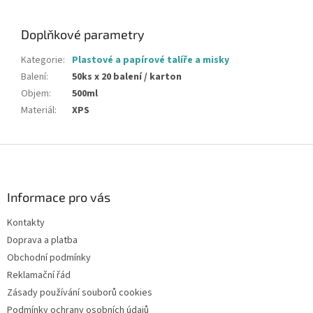
Doplňkové parametry
Kategorie
:
Plastové a papírové talíře a misky
Balení
:
50ks x 20 balení / karton
Objem
:
500ml
Materiál
:
XPS
Z
á
p
a
Informace pro vás
t
Kontakty
í
Doprava a platba
Obchodní podmínky
Reklamační řád
Zásady používání souborů cookies
Podmínky ochrany osobních údajů