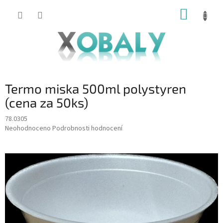
Přejít
NÁKUP
na
KOŠÍK
obsah
Termo miska 500ml polystyren
(cena za 50ks)
78.0305
Průměrné
Neohodnoceno
Podrobnosti hodnocení
hodnocení
produktu
je
0,0
z
5
hvězdiček.