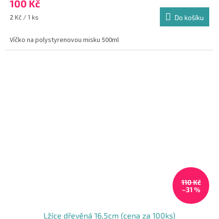
100 Kč
Měrná
2 Kč / 1 ks
Do košíku
cena:
Víčko na polystyrenovou misku 500ml
110 Kč
–31 %
Lžíce dřevěná 16,5cm (cena za 100ks)