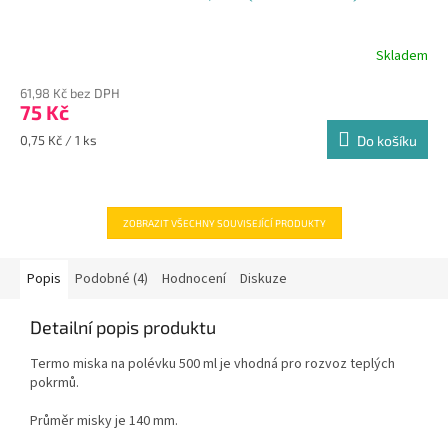
Skladem
Průměrné
hodnocení
61,98 Kč bez DPH
produktu
75 Kč
je
5,0
Měrná
0,75 Kč / 1 ks
Do košíku
z
cena:
5
hvězdiček.
ZOBRAZIT VŠECHNY SOUVISEJÍCÍ PRODUKTY
Popis
Podobné (4)
Hodnocení
Diskuze
Detailní popis produktu
Termo miska na polévku 500 ml je vhodná pro rozvoz teplých
pokrmů.
Průměr misky je 140 mm.