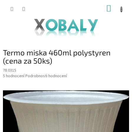
Přejít
NÁKUP
na
KOŠÍK
obsah
Termo miska 460ml polystyren
(cena za 50ks)
78.0315
Průměrné
5 hodnocení
Podrobnosti hodnocení
hodnocení
produktu
je
5,0
z
5
hvězdiček.