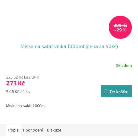
389 Kč
–29 %
Miska na salát velká 1000ml (cena za 50ks)
Skladem
Průměrné
hodnocení
225,62 Kč bez DPH
produktu
273 Kč
je
5,0
Měrná
5,46 Kč / 1 ks
Do košíku
z
cena:
5
Miska na salát 1000ml
hvězdiček.
Popis
Hodnocení
Diskuze