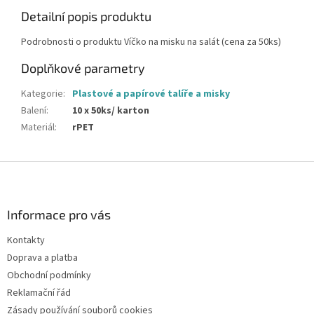
Detailní popis produktu
Podrobnosti o produktu Víčko na misku na salát (cena za 50ks)
Doplňkové parametry
Kategorie
:
Plastové a papírové talíře a misky
Balení
:
10 x 50ks/ karton
Materiál
:
rPET
Z
á
p
a
Informace pro vás
t
Kontakty
í
Doprava a platba
Obchodní podmínky
Reklamační řád
Zásady používání souborů cookies