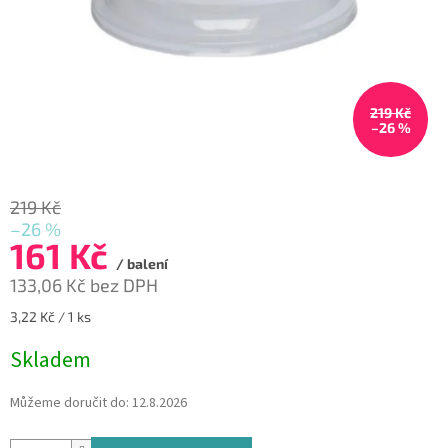
219 Kč
–26 %
219 Kč
–26 %
161 Kč
/ balení
133,06 Kč bez DPH
Měrná
3,22 Kč / 1 ks
cena:
Skladem
Můžeme doručit do:
12.8.2026