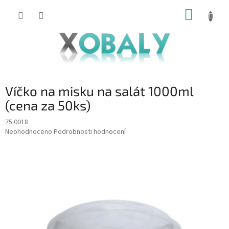
Přejít
NÁKUP
na
KOŠÍK
obsah
Víčko na misku na salát 1000ml
(cena za 50ks)
75.0018
Průměrné
Neohodnoceno
Podrobnosti hodnocení
hodnocení
produktu
je
0,0
z
5
hvězdiček.