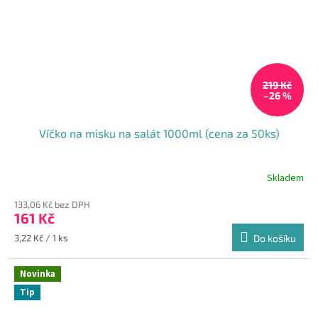
219 Kč
–26 %
Víčko na misku na salát 1000ml (cena za 50ks)
Skladem
133,06 Kč bez DPH
161 Kč
Měrná
3,22 Kč / 1 ks
Do košíku
cena:
Novinka
Tip