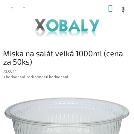
Přejít
NÁKUP
na
KOŠÍK
obsah
Miska na salát velká 1000ml (cena
za 50ks)
73.0044
Průměrné
3 hodnocení
Podrobnosti hodnocení
hodnocení
produktu
je
5,0
z
5
hvězdiček.