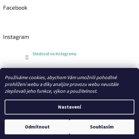
Facebook
Instagram
Sledovat na Instagramu
FLEXOBAL
KATRIN
Používáme cookies, abychom Vám umožnili pohodlné
prohlížení webu a díky analýze provozu webu neustále
zlepšovali jeho funkce, výkon a použitelnost.
Vytvořil Shoptet
Nastavení
Copyright 2026
xobaly.cz
. Všechna práva vyhrazena.
Odmítnout
Souhlasím
Grafický návrh a kódování vytvořil
BEOM.cz
.