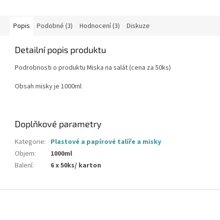
Popis
Podobné (3)
Hodnocení (3)
Diskuze
Detailní popis produktu
Podrobnosti o produktu Miska na salát (cena za 50ks)
Obsah misky je 1000ml
Doplňkové parametry
Kategorie
:
Plastové a papírové talíře a misky
Objem
:
1000ml
Balení
:
6 x 50ks/ karton
Z
á
p