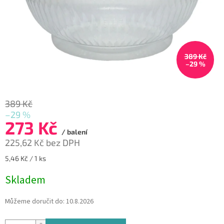
389 Kč
–29 %
389 Kč
–29 %
273 Kč
/ balení
225,62 Kč bez DPH
Měrná
5,46 Kč / 1 ks
cena:
Skladem
Můžeme doručit do:
10.8.2026