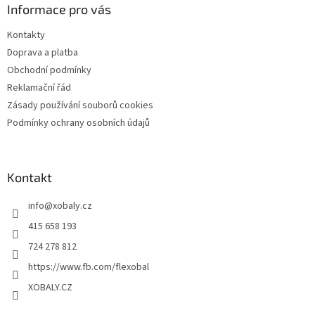
a
Informace pro vás
t
Kontakty
í
Doprava a platba
Obchodní podmínky
Reklamační řád
Zásady používání souborů cookies
Podmínky ochrany osobních údajů
Kontakt
info
@
xobaly.cz
415 658 193
724 278 812
https://www.fb.com/flexobal
XOBALY.CZ