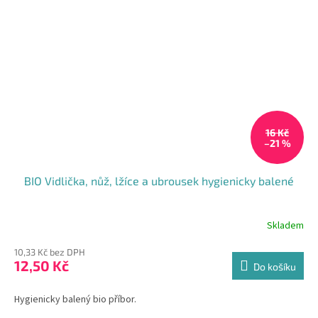
16 Kč
–21 %
BIO Vidlička, nůž, lžíce a ubrousek hygienicky balené
Skladem
10,33 Kč bez DPH
12,50 Kč
Do košíku
Hygienicky balený bio příbor.