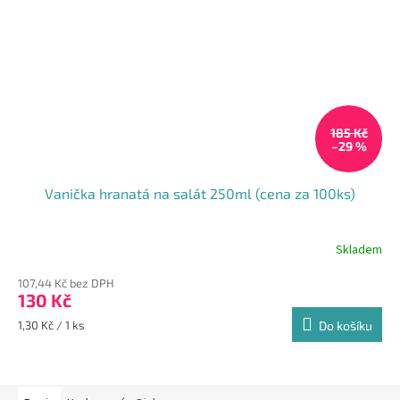
185 Kč
–29 %
Vanička hranatá na salát 250ml (cena za 100ks)
Skladem
Průměrné
hodnocení
107,44 Kč bez DPH
produktu
130 Kč
je
5,0
Měrná
1,30 Kč / 1 ks
Do košíku
z
cena:
5
hvězdiček.