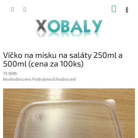
Přejít
NÁKUP
na
KOŠÍK
obsah
Víčko na misku na saláty 250ml a
500ml (cena za 100ks)
75.0045
Průměrné
Neohodnoceno
Podrobnosti hodnocení
hodnocení
produktu
je
0,0
z
5
hvězdiček.