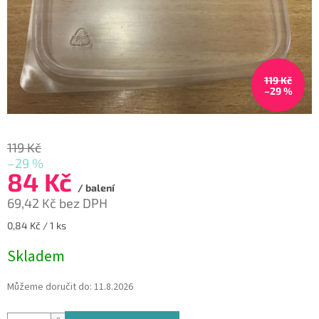
119 Kč
–29 %
119 Kč
–29 %
84 Kč
/ balení
69,42 Kč bez DPH
Měrná
0,84 Kč / 1 ks
cena:
Skladem
Můžeme doručit do:
11.8.2026