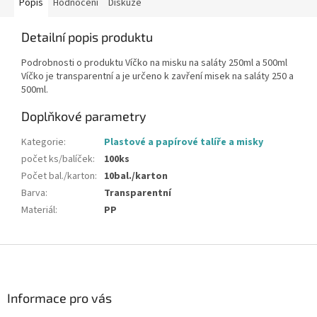
Popis
Hodnocení
Diskuze
Detailní popis produktu
Podrobnosti o produktu Víčko na misku na saláty 250ml a 500ml
Víčko je transparentní a je určeno k zavření misek na saláty 250 a
500ml.
Doplňkové parametry
Kategorie
:
Plastové a papírové talíře a misky
počet ks/balíček
:
100ks
Počet bal./karton
:
10bal./karton
Barva
:
Transparentní
Materiál
:
PP
Z
á
p
a
Informace pro vás
t