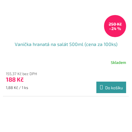
250 Kč
–24 %
Vanička hranatá na salát 500ml (cena za 100ks)
Skladem
Průměrné
hodnocení
155,37 Kč bez DPH
produktu
188 Kč
je
5,0
Měrná
1,88 Kč / 1 ks
Do košíku
z
cena:
5
hvězdiček.