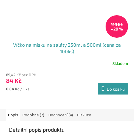
119 Kč
–29 %
Víčko na misku na saláty 250ml a 500ml (cena za
100ks)
Skladem
69,42 Kč bez DPH
84 Kč
Měrná
0,84 Kč / 1 ks
Do košíku
cena:
Popis
Podobné (2)
Hodnocení (4)
Diskuze
Detailní popis produktu