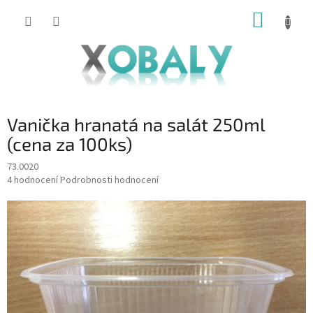
Přejít
NÁKUP
na
KOŠÍK
obsah
Vanička hranatá na salát 250ml
(cena za 100ks)
73.0020
Průměrné
4 hodnocení
Podrobnosti hodnocení
hodnocení
produktu
je
5,0
z
5
hvězdiček.