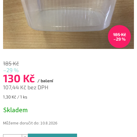
185 Kč
–29 %
185 Kč
–29 %
130 Kč
/ balení
107,44 Kč bez DPH
Měrná
1,30 Kč / 1 ks
cena:
Skladem
Můžeme doručit do:
10.8.2026