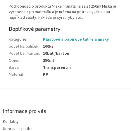
Podrobnosti o produktu Miska hranatá na salát 250ml Miska je
vyrobena z pp materiálu a je určena na potraviny jako jsou
například saláty, nakládané sýra, ryby atd..
Doplňkové parametry
Kategorie
:
Plastové a papírové talíře a misky
počet ks/balíček
:
100ks
Počet bal./karton
:
10bal./karton
Objem
:
250ml
Barva
:
Transparentní
Materiál
:
PP
Z
á
p
a
Informace pro vás
t
Kontakty
í
Doprava a platba