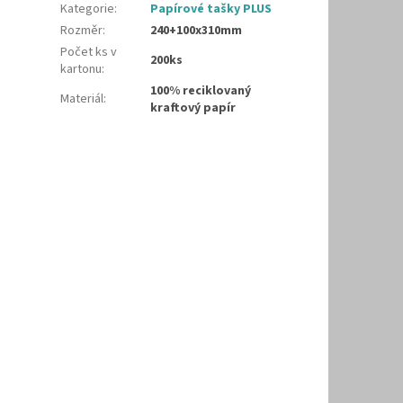
Kategorie
:
Papírové tašky PLUS
Rozměr
:
240+100x310mm
Počet ks v
200ks
kartonu
:
100% reciklovaný
Materiál
:
kraftový papír