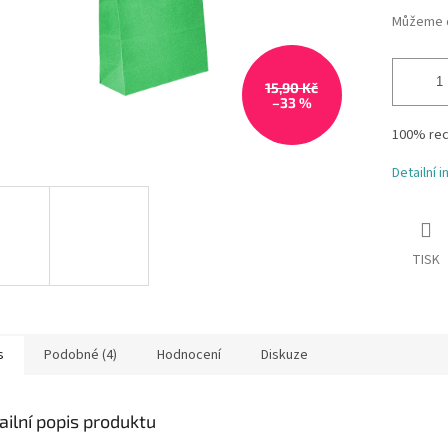
Můžeme d
15,90 Kč
–33 %
100% rec
Detailní 
TISK
s
Podobné (4)
Hodnocení
Diskuze
ailní popis produktu