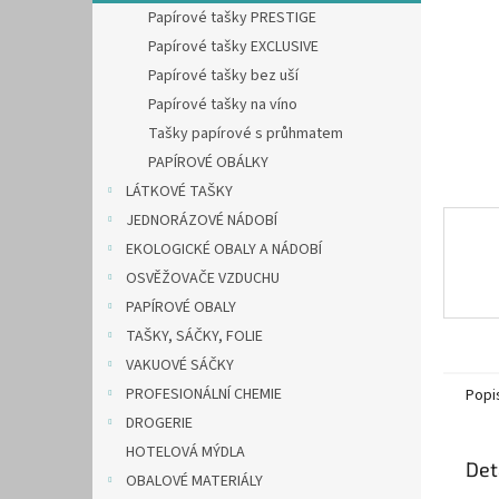
n
Papírové tašky PRESTIGE
e
Papírové tašky EXCLUSIVE
l
Papírové tašky bez uší
Papírové tašky na víno
Tašky papírové s průhmatem
PAPÍROVÉ OBÁLKY
LÁTKOVÉ TAŠKY
JEDNORÁZOVÉ NÁDOBÍ
EKOLOGICKÉ OBALY A NÁDOBÍ
OSVĚŽOVAČE VZDUCHU
PAPÍROVÉ OBALY
TAŠKY, SÁČKY, FOLIE
VAKUOVÉ SÁČKY
PROFESIONÁLNÍ CHEMIE
Popi
DROGERIE
HOTELOVÁ MÝDLA
Det
OBALOVÉ MATERIÁLY