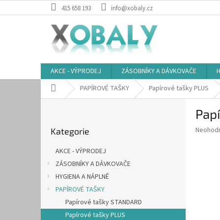
Přejít
415 658 193
info@xobaly.cz
na
obsah
AKCE - VÝPRODEJ
ZÁSOBNÍKY A DÁVKOVAČE
H
Domů
PAPÍROVÉ TAŠKY
Papírové tašky PLUS
P
Pap
o
Přeskočit
s
Průměr
Neohod
Kategorie
kategorie
t
hodnoce
r
produkt
AKCE - VÝPRODEJ
a
je
ZÁSOBNÍKY A DÁVKOVAČE
0,0
n
z
HYGIENA A NÁPLNĚ
n
5
í
PAPÍROVÉ TAŠKY
hvězdič
p
Papírové tašky STANDARD
a
Papírové tašky PLUS