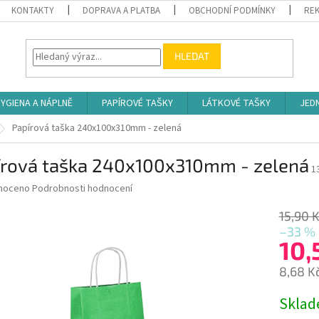
KONTAKTY
DOPRAVA A PLATBA
OBCHODNÍ PODMÍNKY
REK
HLEDAT
YGIENA A NÁPLNĚ
PAPÍROVÉ TAŠKY
LÁTKOVÉ TAŠKY
JED
Papírová taška 240x100x310mm - zelená
írová taška 240x100x310mm - zelená
1
né
noceno
Podrobnosti hodnocení
ní
u
15,90 
–33 %
10,
8,68 K
ek.
Měrná
Skla
cena: