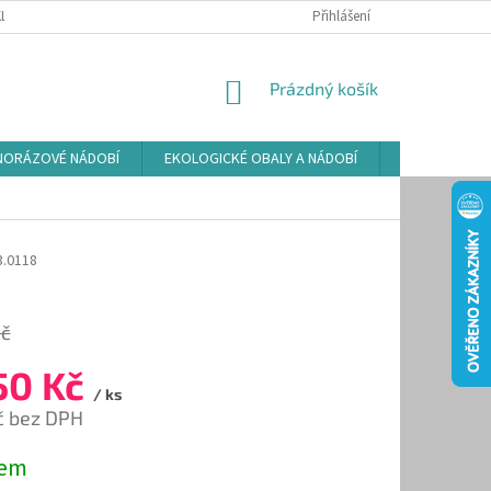
LAMAČNÍ ŘÁD
ZÁSADY POUŽÍVÁNÍ SOUBORŮ COOKIES
Přihlášení
PODMÍNKY O
NÁKUPNÍ
Prázdný košík
KOŠÍK
NORÁZOVÉ NÁDOBÍ
EKOLOGICKÉ OBALY A NÁDOBÍ
OSVĚŽOVAČE
3.0118
Kč
50 Kč
/ ks
č bez DPH
dem