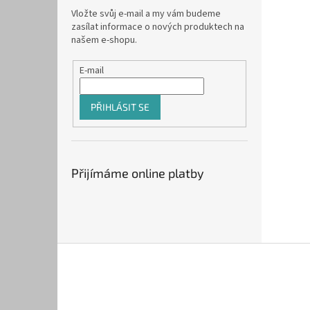
Vložte svůj e-mail a my vám budeme
zasílat informace o nových produktech na
našem e-shopu.
E-mail
PŘIHLÁSIT SE
Přijímáme online platby
Z
á
p
a