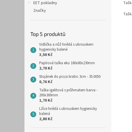
Tašk
EET pokladny
Značky
Tašk
Top 5 produktů
Vidlička a nůž hnědá s ubrouskem
hygienicky balené
3,50 Kč
Papírová taška eko 180x80x230mm
2,70 Kč
Stojánek do pizza krabic 3cm - 35.0050
0,76 Kč
Taška igelitová s průhmatem barva -
200x300mm
1,70 Kč
Lžíce hnědá s ubrouskem hygienicky
balená
2,80 Kč