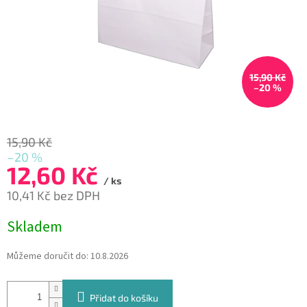
15,90 Kč
–20 %
15,90 Kč
–20 %
12,60 Kč
/ ks
10,41 Kč bez DPH
Měrná
Skladem
cena:
Můžeme doručit do:
10.8.2026
Přidat do košíku