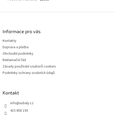
Z
á
p
a
Informace pro vás
t
Kontakty
í
Doprava a platba
Obchodní podmínky
Reklamační řád
Zásady používání souborů cookies
Podmínky ochrany osobních údajů
Kontakt
info
@
xobaly.cz
415 658 193