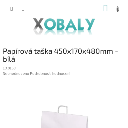
Přejít
NÁKUP
na
KOŠÍK
obsah
Papírová taška 450x170x480mm -
bílá
13.0153
Průměrné
Neohodnoceno
Podrobnosti hodnocení
hodnocení
produktu
je
0,0
z
5
hvězdiček.