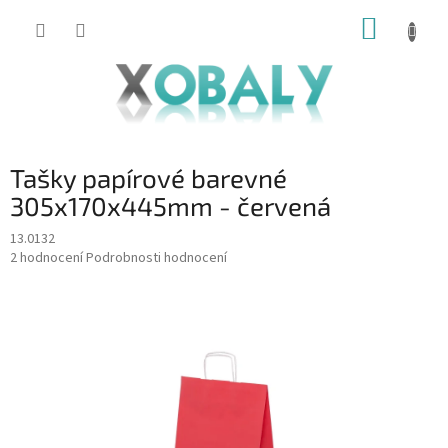
Přejít
NÁKUP
na
KOŠÍK
obsah
Tašky papírové barevné
305x170x445mm - červená
13.0132
Průměrné
2 hodnocení
Podrobnosti hodnocení
hodnocení
produktu
je
5,0
z
5
hvězdiček.