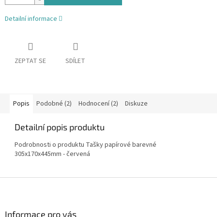
Detailní informace
ZEPTAT SE
SDÍLET
Popis
Podobné (2)
Hodnocení (2)
Diskuze
Detailní popis produktu
Podrobnosti o produktu Tašky papírové barevné
305x170x445mm - červená
Z
á
p
a
Informace pro vás