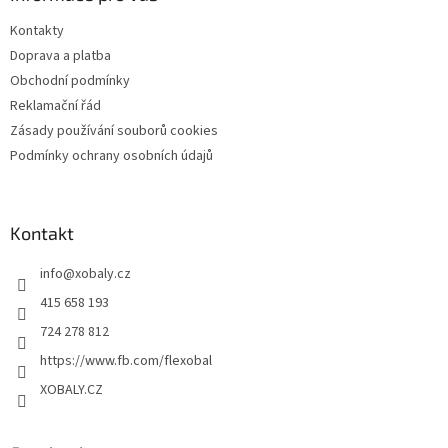
t
Kontakty
í
Doprava a platba
Obchodní podmínky
Reklamační řád
Zásady používání souborů cookies
Podmínky ochrany osobních údajů
Kontakt
info
@
xobaly.cz
415 658 193
724 278 812
https://www.fb.com/flexobal
XOBALY.CZ