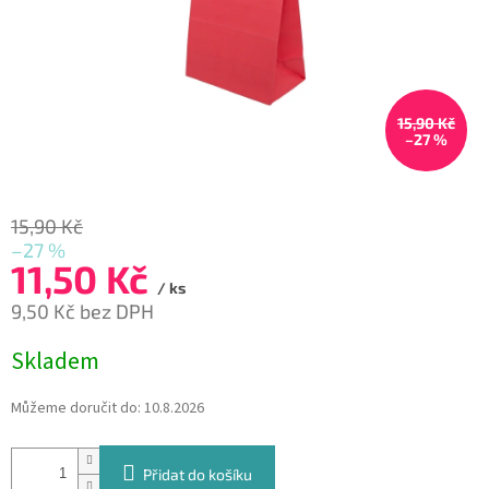
15,90 Kč
–27 %
15,90 Kč
–27 %
11,50 Kč
/ ks
9,50 Kč bez DPH
Měrná
Skladem
cena:
Můžeme doručit do:
10.8.2026
Přidat do košíku