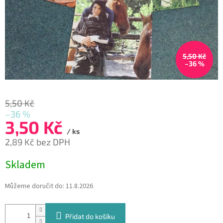
5,50 Kč
–36 %
5,50 Kč
–36 %
3,50 Kč
/ ks
2,89 Kč bez DPH
Měrná
Skladem
cena:
Můžeme doručit do:
11.8.2026
Přidat do košíku