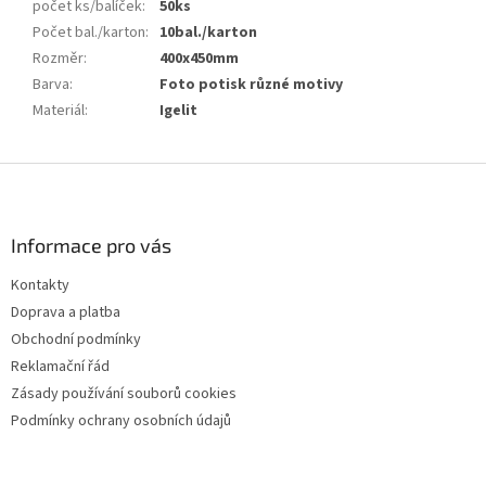
počet ks/balíček
:
50ks
Počet bal./karton
:
10bal./karton
Rozměr
:
400x450mm
Barva
:
Foto potisk různé motivy
Materiál
:
Igelit
Z
á
p
a
Informace pro vás
t
Kontakty
í
Doprava a platba
Obchodní podmínky
Reklamační řád
Zásady používání souborů cookies
Podmínky ochrany osobních údajů