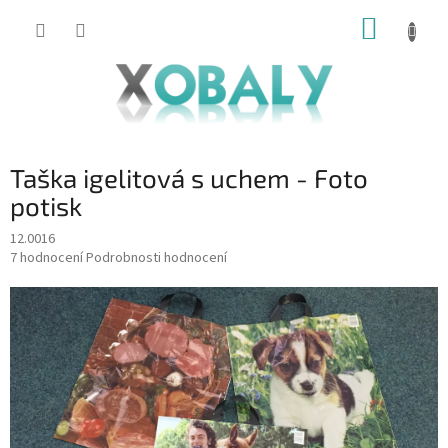
Přejít
NÁKUP
na
KOŠÍK
obsah
Taška igelitová s uchem - Foto
potisk
12.0016
Průměrné
7 hodnocení
Podrobnosti hodnocení
hodnocení
produktu
je
5,0
z
5
hvězdiček.