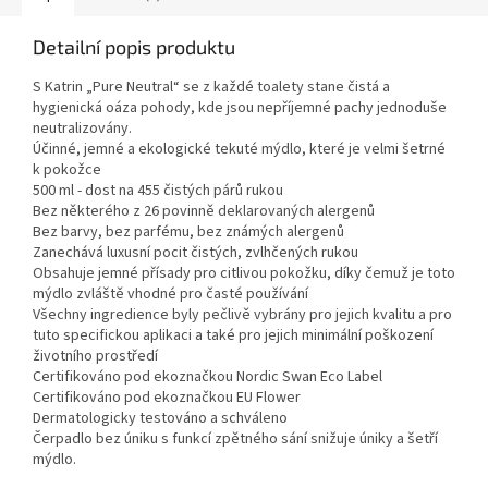
Detailní popis produktu
S Katrin „Pure Neutral“ se z každé toalety stane čistá a
hygienická oáza pohody, kde jsou nepříjemné pachy jednoduše
neutralizovány.
Účinné, jemné a ekologické tekuté mýdlo, které je velmi šetrné
k pokožce
500 ml - dost na 455 čistých párů rukou
Bez některého z 26 povinně deklarovaných alergenů
Bez barvy, bez parfému, bez známých alergenů
Zanechává luxusní pocit čistých, zvlhčených rukou
Obsahuje jemné přísady pro citlivou pokožku, díky čemuž je toto
mýdlo zvláště vhodné pro časté používání
Všechny ingredience byly pečlivě vybrány pro jejich kvalitu a pro
tuto specifickou aplikaci a také pro jejich minimální poškození
životního prostředí
Certifikováno pod ekoznačkou Nordic Swan Eco Label
Certifikováno pod ekoznačkou EU Flower
Dermatologicky testováno a schváleno
Čerpadlo bez úniku s funkcí zpětného sání snižuje úniky a šetří
mýdlo.