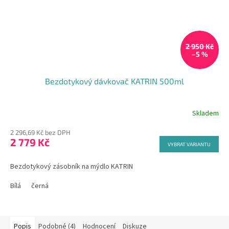
2 950 Kč
–5 %
Bezdotykový dávkovač KATRIN 500ml
Skladem
2 296,69 Kč bez DPH
2 779 Kč
VYBRAT VARIANTU
Bezdotykový zásobník na mýdlo KATRIN
Bílá
černá
Popis
Podobné (4)
Hodnocení
Diskuze