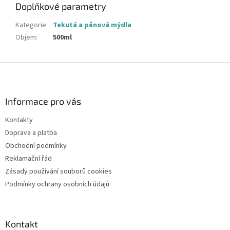
Doplňkové parametry
Kategorie
:
Tekutá a pěnová mýdla
Objem
:
500ml
Z
á
p
a
Informace pro vás
t
Kontakty
í
Doprava a platba
Obchodní podmínky
Reklamační řád
Zásady používání souborů cookies
Podmínky ochrany osobních údajů
Kontakt