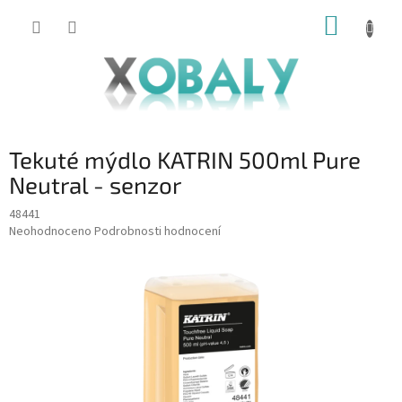
Přejít
NÁKUP
na
KOŠÍK
obsah
Tekuté mýdlo KATRIN 500ml Pure
Neutral - senzor
48441
Průměrné
Neohodnoceno
Podrobnosti hodnocení
hodnocení
produktu
je
0,0
z
5
hvězdiček.