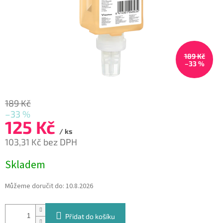
189 Kč
–33 %
189 Kč
–33 %
125 Kč
/ ks
103,31 Kč bez DPH
Měrná
Skladem
cena:
Můžeme doručit do:
10.8.2026
Přidat do košíku