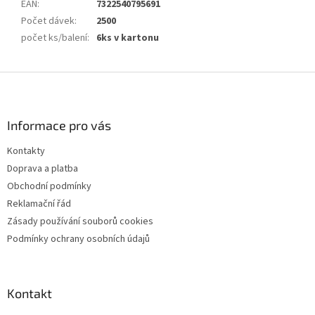
EAN
:
7322540795691
Počet dávek
:
2500
počet ks/balení
:
6ks v kartonu
Z
á
p
a
Informace pro vás
t
Kontakty
í
Doprava a platba
Obchodní podmínky
Reklamační řád
Zásady používání souborů cookies
Podmínky ochrany osobních údajů
Kontakt