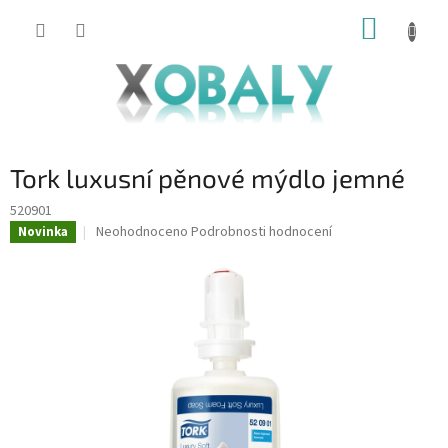
Přejít
NÁKUP
na
KOŠÍK
obsah
Tork luxusní pěnové mýdlo jemné
520901
Průměrné
Neohodnoceno
Podrobnosti hodnocení
Novinka
hodnocení
produktu
je
0,0
z
5
hvězdiček.