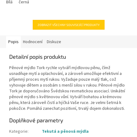
hvězdiček.
Bílá
černá
ZOBRAZIT VŠECHNY SOUVISEJÍCÍ PRODUKTY
Popis
Hodnocení
Diskuze
Detailní popis produktu
Pěnové mýdlo Tork rychle vytváří mýdlovou pěnu, čímž
usnadňuje mytí a oplachování, a zároveň umožňuje efektivní a
příjemný proces mytí rukou. Vyžaduje pouze malý tlak, což
vyhovuje dětem a osobám s menší silou v rukou. Pěnové mýdlo
Tork je doporučováno Švédskou revmatickou asociací. Unikátní
pěnové mýdlo s květinovou vůní. Vytváří bohatou a krémovou
pěnu, která zároveň čistí a hýčká Vaše ruce. Je velmi šetrná k
pokožce. Pomáhá zanechat pozitivní, trvalý dojem dokonalosti.
Doplňkové parametry
Kategorie
:
Tekutá a pěnová mýdla