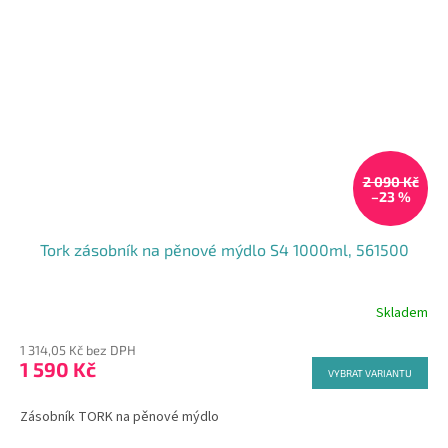
2 090 Kč
–23 %
Tork zásobník na pěnové mýdlo S4 1000ml, 561500
Skladem
Průměrné
hodnocení
1 314,05 Kč bez DPH
produktu
1 590 Kč
je
VYBRAT VARIANTU
5,0
z
Zásobník TORK na pěnové mýdlo
5