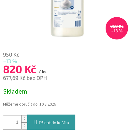
950 Kč
–13 %
950 Kč
–13 %
820 Kč
/ ks
677,69 Kč bez DPH
Měrná
Skladem
cena:
Můžeme doručit do:
10.8.2026
Přidat do košíku