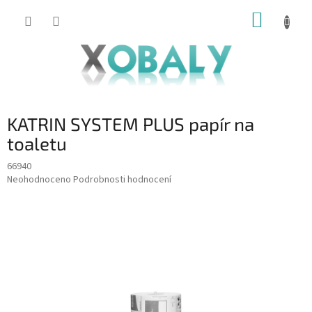
Přejít
NÁKUP
na
KOŠÍK
obsah
KATRIN SYSTEM PLUS papír na
toaletu
66940
Průměrné
Neohodnoceno
Podrobnosti hodnocení
hodnocení
produktu
je
0,0
z
5
hvězdiček.