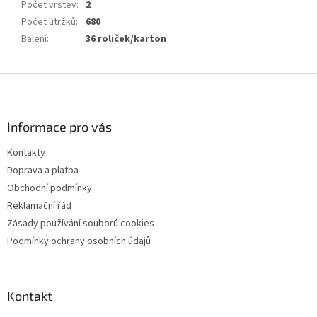
Počet vrstev
:
2
Počet útržků
:
680
Balení
:
36 roliček/karton
Z
á
p
a
Informace pro vás
t
Kontakty
í
Doprava a platba
Obchodní podmínky
Reklamační řád
Zásady používání souborů cookies
Podmínky ochrany osobních údajů
Kontakt