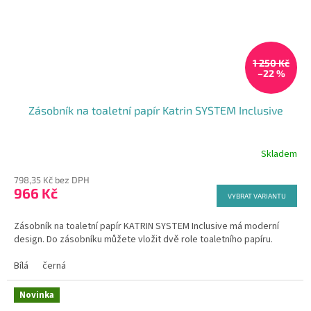
1 250 Kč
–22 %
Zásobník na toaletní papír Katrin SYSTEM Inclusive
Skladem
Průměrné
hodnocení
798,35 Kč bez DPH
produktu
966 Kč
je
VYBRAT VARIANTU
5,0
z
Zásobník na toaletní papír KATRIN SYSTEM Inclusive má moderní
5
design. Do zásobníku můžete vložit dvě role toaletního papíru.
hvězdiček.
Bílá
černá
Novinka