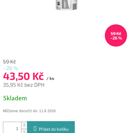
59 Kč
–26 %
59 Kč
–26 %
43,50 Kč
/ ks
35,95 Kč bez DPH
Měrná
Skladem
cena:
Můžeme doručit do:
11.8.2026
Přidat do košíku