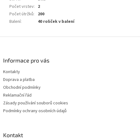
Počet vrstev
:
2
Počet útržků
:
200
Balení
:
40 roliček v balení
Z
á
p
a
Informace pro vás
t
Kontakty
í
Doprava a platba
Obchodní podmínky
Reklamační řád
Zásady používání souborů cookies
Podmínky ochrany osobních údajů
Kontakt