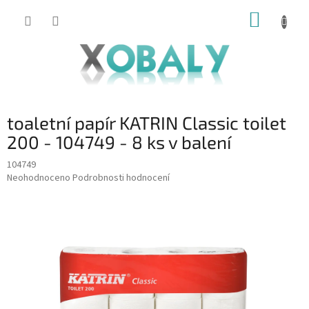
Přejít
NÁKUP
na
KOŠÍK
obsah
toaletní papír KATRIN Classic toilet
200 - 104749 - 8 ks v balení
104749
Průměrné
Neohodnoceno
Podrobnosti hodnocení
hodnocení
produktu
je
0,0
z
5
hvězdiček.