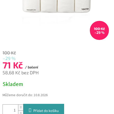
100 Kč
–29 %
100 Kč
–29 %
71 Kč
/ balení
58,68 Kč bez DPH
Měrná
Skladem
cena:
Můžeme doručit do:
10.8.2026
Přidat do košíku