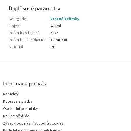
Doplňkové parametry
Kategorie
:
Vratné kelímky
Objem
:
400ml
Počet ks v balení
:
50ks
Počet balalení/karton
:
10 balení
Materiál
:
PP
Z
á
p
a
Informace pro vás
t
Kontakty
í
Doprava a platba
Obchodní podmínky
Reklamační řád
Zásady používání souborů cookies
Podmínky ochrany osobních údajů