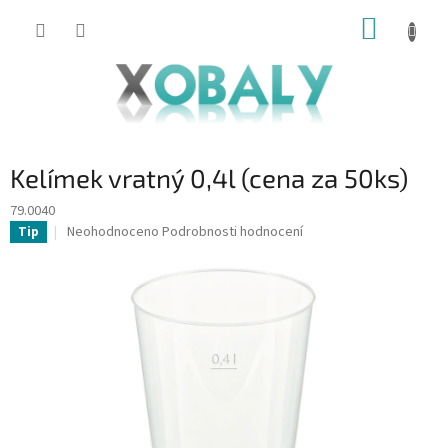
Přejít
NÁKUP
na
KOŠÍK
obsah
Kelímek vratný 0,4l (cena za 50ks)
79.0040
Průměrné
Neohodnoceno
Podrobnosti hodnocení
Tip
hodnocení
produktu
je
0,0
z
5
hvězdiček.