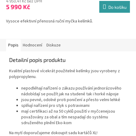
4 950,41 Kč bez DPH
5 990 Kč
Do košíku
Vysoce efektivní přenosná ruční myčka kelímků.
Popis
Hodnocení
Diskuze
Detailní popis produktu
Kvalitní plastové vícekrát použitelné kelímky jsou vyrobeny z
polypropylenu.
nepodléhají nařízení o zákazu používání jednorázového
nádobídají se použít jak na studené tak i horké nápoje
jsou pevné, odolné proti poničení a přesto velmi lehké
splňují nařízení pro styk s potravinami
mají certifikaci až na 50 cyklů použití v myčcenejsou
považovány za obal a tím nespadají do systému
sdruženého plnění Eko-kom
Na mytí doporučujeme dokoupit sadu kartáčů XL!