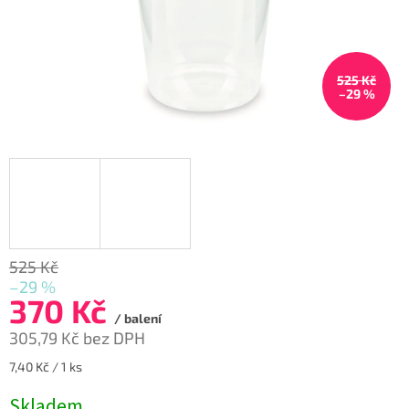
525 Kč
–29 %
525 Kč
–29 %
370 Kč
/ balení
305,79 Kč bez DPH
Měrná
7,40 Kč / 1 ks
cena:
Skladem