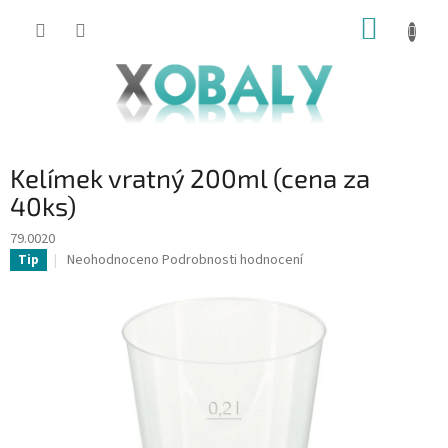
Přejít
NÁKUP
na
KOŠÍK
obsah
Kelímek vratný 200ml (cena za
40ks)
79.0020
Průměrné
Neohodnoceno
Podrobnosti hodnocení
Tip
hodnocení
produktu
je
0,0
z
5
hvězdiček.