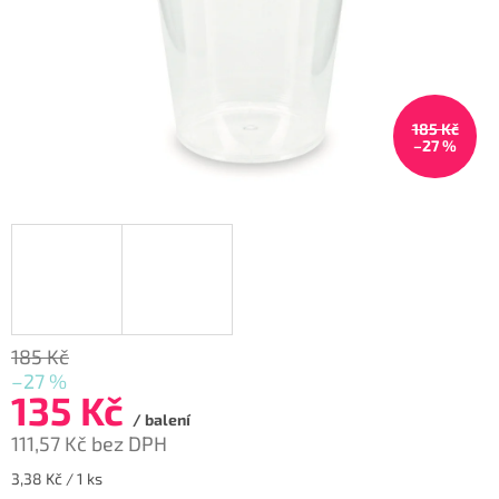
185 Kč
–27 %
185 Kč
–27 %
135 Kč
/ balení
111,57 Kč bez DPH
Měrná
3,38 Kč / 1 ks
cena: