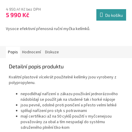
4 950,41 Kč bez DPH
5 990 Kč
Do košíku
Vysoce efektivní přenosná ruční myčka kelímků.
Popis
Hodnocení
Diskuze
Detailní popis produktu
Kvalitní plastové vícekrát použitelné kelímky jsou vyrobeny z
polypropylenu.
nepodléhají nařízení o zákazu používání jednorázového
nádobídají se použít jak na studené tak i horké nápoje
jsou pevné, odolné proti poničení a přesto velmi lehké
splňují nařízení pro styk s potravinami
mají certifikaci až na 50 cyklů použití v myčcenejsou
považovány za obal a tím nespadají do systému
sdruženého plnění Eko-kom