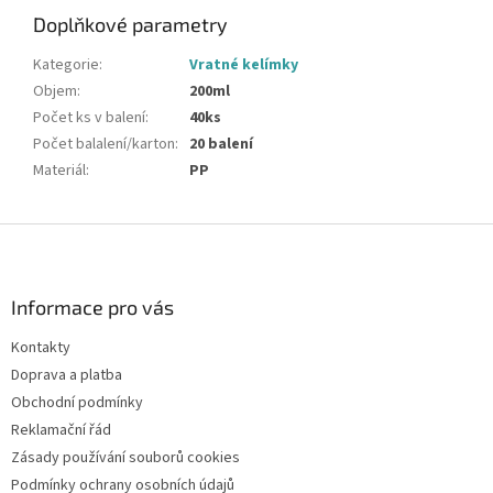
Doplňkové parametry
Kategorie
:
Vratné kelímky
Objem
:
200ml
Počet ks v balení
:
40ks
Počet balalení/karton
:
20 balení
Materiál
:
PP
Z
á
p
a
Informace pro vás
t
Kontakty
í
Doprava a platba
Obchodní podmínky
Reklamační řád
Zásady používání souborů cookies
Podmínky ochrany osobních údajů