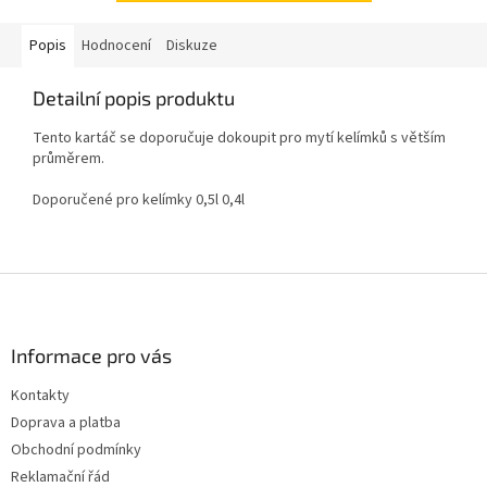
Popis
Hodnocení
Diskuze
Detailní popis produktu
Tento kartáč se doporučuje dokoupit pro mytí kelímků s větším
průměrem.
Doporučené pro kelímky 0,5l 0,4l
Z
á
p
a
Informace pro vás
t
Kontakty
í
Doprava a platba
Obchodní podmínky
Reklamační řád