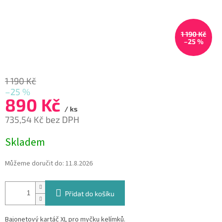
1 190 Kč
–25 %
1 190 Kč
–25 %
890 Kč
/ ks
735,54 Kč bez DPH
Měrná
Skladem
cena:
Můžeme doručit do:
11.8.2026
Přidat do košíku
Bajonetový kartáč XL pro myčku kelímků.