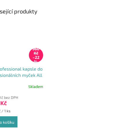
sející produkty
960
Kč
–22
%
rofessional kapsle do
sionálních myček All
e 115ks
Skladem
 Kč bez DPH
 Kč
 / 1 ks
o košíku