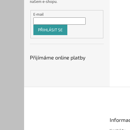
našem e-shopu.
E-mail
PŘIHLÁSIT SE
Přijímáme online platby
Z
á
p
a
t
Informac
í