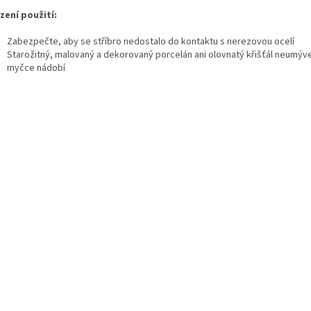
ení použití:
Zabezpečte, aby se stříbro nedostalo do kontaktu s nerezovou ocelí
Starožitný, malovaný a dekorovaný porcelán ani olovnatý křišťál neumýve
myčce nádobí