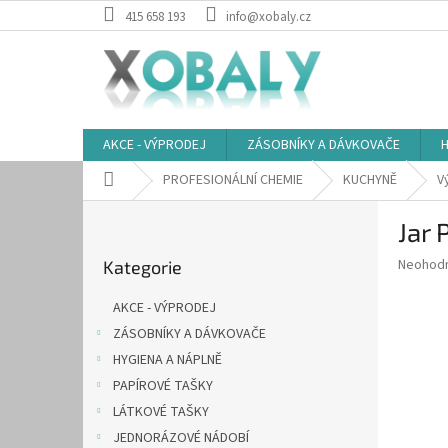
Přejít
415 658 193
info@xobaly.cz
na
obsah
AKCE - VÝPRODEJ
ZÁSOBNÍKY A DÁVKOVAČE
H
Domů
PROFESIONÁLNÍ CHEMIE
KUCHYNĚ
V
P
Jar 
o
Přeskočit
s
Průměr
Neohod
Kategorie
kategorie
t
hodnoce
r
produkt
AKCE - VÝPRODEJ
a
je
ZÁSOBNÍKY A DÁVKOVAČE
0,0
n
z
HYGIENA A NÁPLNĚ
n
5
í
PAPÍROVÉ TAŠKY
hvězdič
p
LÁTKOVÉ TAŠKY
a
JEDNORÁZOVÉ NÁDOBÍ