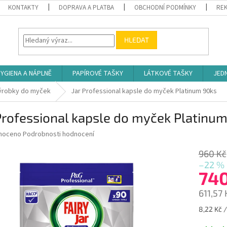
KONTAKTY
DOPRAVA A PLATBA
OBCHODNÍ PODMÍNKY
REK
HLEDAT
YGIENA A NÁPLNĚ
PAPÍROVÉ TAŠKY
LÁTKOVÉ TAŠKY
JED
ýrobky do myček
Jar Professional kapsle do myček Platinum 90ks
Professional kapsle do myček Platinu
né
noceno
Podrobnosti hodnocení
ní
u
960 Kč
–22 %
74
611,57
ek.
Měrná
8,22 Kč /
cena: