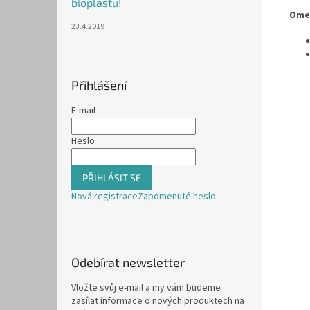
bioplastu!
Omez
23.4.2019
Přihlášení
E-mail
Heslo
PŘIHLÁSIT SE
Nová registrace
Zapomenuté heslo
Odebírat newsletter
Vložte svůj e-mail a my vám budeme
zasílat informace o nových produktech na