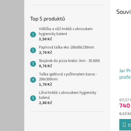
Souvi
Top 5 produktů
Vidlička a nůž hnědá s ubrouskem
hygienicky balené
3,50 Kč
Papírová taška eko 180x80x230mm
2,70 Kč
Stojánek do pizza krabic 3cm - 35.0050
0,76 Kč
Jar P
Taška igelitová s průhmatem barva -
profe
200x300mm
in On
1,70 Kč
Lžíce hnědá s ubrouskem hygienicky
balená
611,57
2,80 Kč
740
Měrná
6,43 Kč
cena:
D