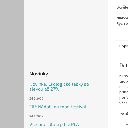
Skvěle
zaschl
funkce
Rychlé
průmys
Nová c
Popi
Det
Novinky
Kaps
tak p
Novinka: Ekologické tašky se
mast
slevou až 27%
příbo
perfe
24.7.2019
všec
TIP: Nádobí na food festival
Použ
24.6.2019
Vše pro jídlo a pití z PLA -