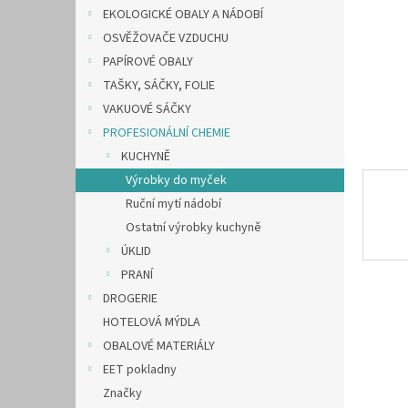
n
EKOLOGICKÉ OBALY A NÁDOBÍ
e
OSVĚŽOVAČE VZDUCHU
l
PAPÍROVÉ OBALY
TAŠKY, SÁČKY, FOLIE
VAKUOVÉ SÁČKY
PROFESIONÁLNÍ CHEMIE
KUCHYNĚ
Výrobky do myček
Ruční mytí nádobí
Ostatní výrobky kuchyně
ÚKLID
PRANÍ
DROGERIE
HOTELOVÁ MÝDLA
OBALOVÉ MATERIÁLY
EET pokladny
Značky