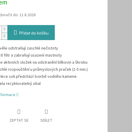
dem
oručit do:
11.8.2026
Přidat do košíku
věle odstraňují zaschlé nečistoty
stí filtr a zabraňují usazení mastnoty
ce aktivních složek na odstranění bílkovin a škrobu
chlé rozpouštění u průmyslových praček (1-5 min.)
nkce soli předchází tvorbě vodního kamene
ela recyklovatelný obal
informace
ZEPTAT SE
SDÍLET