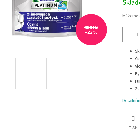
Skla
Můžeme d
960 Kč
–22 %
Sk
Či
Ví
Ry
Fu
Zc
Detailní 
TISK