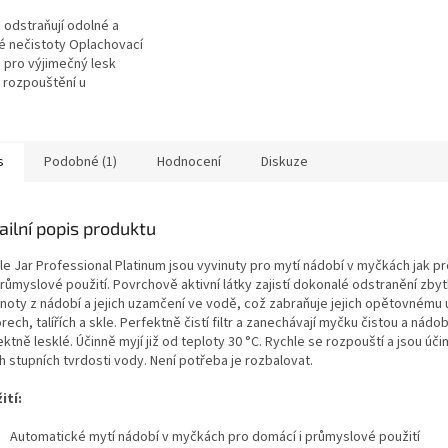
 odstraňují odolné a
é nečistoty Oplachovací
 pro výjimečný lesk
 rozpouštění u
lových myček (1-5 min.)
itronová vůně Zcela...
s
Podobné (1)
Hodnocení
Diskuze
ailní popis produktu
le Jar Professional Platinum jsou vyvinuty pro mytí nádobí v myčkách jak p
růmyslové použití. Povrchově aktivní látky zajistí dokonalé odstranění zbytk
noty z nádobí a jejich uzamčení ve vodě, což zabraňuje jejich opětovnému 
rech, talířích a skle. Perfektně čistí filtr a zanechávají myčku čistou a nádob
ktně lesklé. Účinně myjí již od teploty 30 °C. Rychle se rozpouští a jsou úči
h stupních tvrdosti vody. Není potřeba je rozbalovat.
ití:
Automatické mytí nádobí v myčkách pro domácí i průmyslové použití