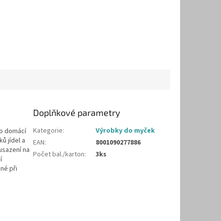
Doplňkové parametry
Kategorie
:
Výrobky do myček
ro domácí
ů jídel a
EAN
:
8001090277886
usazení na
Počet bal./karton
:
3ks
í
nné při