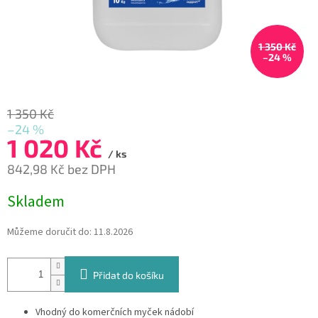
1 350 Kč
–24 %
1 350 Kč
–24 %
1 020 Kč
/ ks
842,98 Kč bez DPH
Měrná
Skladem
cena:
Můžeme doručit do:
11.8.2026
Přidat do košíku
Vhodný do komerčních myček nádobí