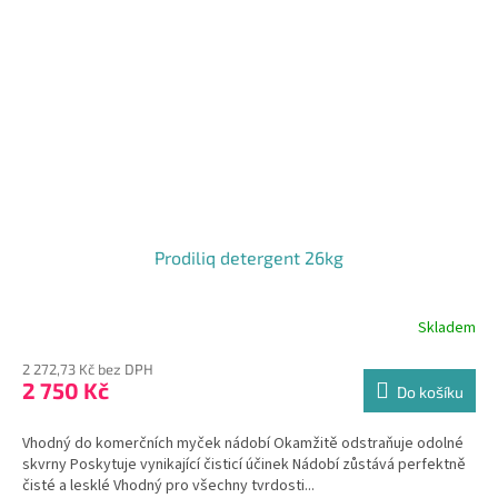
Prodiliq detergent 26kg
Skladem
2 272,73 Kč bez DPH
2 750 Kč
Do košíku
Vhodný do komerčních myček nádobí Okamžitě odstraňuje odolné
skvrny Poskytuje vynikající čisticí účinek Nádobí zůstává perfektně
čisté a lesklé Vhodný pro všechny tvrdosti...