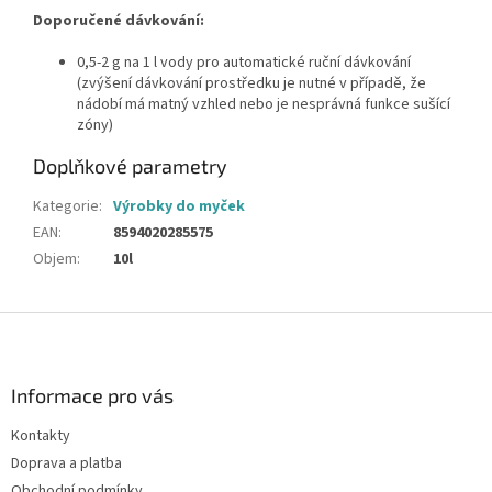
Doporučené dávkování:
0,5-2 g na 1 l vody pro automatické ruční dávkování
(zvýšení dávkování prostředku je nutné v případě, že
nádobí má matný vzhled nebo je nesprávná funkce sušící
zóny)
Doplňkové parametry
Kategorie
:
Výrobky do myček
EAN
:
8594020285575
Objem
:
10l
Z
á
p
a
Informace pro vás
t
Kontakty
í
Doprava a platba
Obchodní podmínky