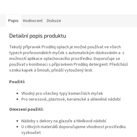
Popis
Hodnocení
Diskuze
Detailní popis produktu
Tekutý přípravek Prodiliq oplach je možné používat ve všech
typech profesionálních myček s automatickým dávkováním a s
možností aplikace oplachovacího prostředku. Doporučuje se
používat v kombinaci s přípravkem Prodiliq detergent. Předchází
vzniku kapek a šmouh, přináší vytoužený lesk.
Použití:
Vhodný pro všechny typy komerčních myček
Pro nerezové, plastové, keramické a skleněné nádobí
Omezení použití:
Nádoby s dekory na glazuře a hliníkové nádobí
U citlivých materiálů doporučujeme vhodnost prostředku
vyzkoušet