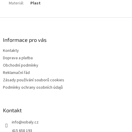
Materiál
:
Plast
Z
á
p
a
Informace pro vás
t
Kontakty
í
Doprava a platba
Obchodní podmínky
Reklamační řád
Zásady používání souborů cookies
Podmínky ochrany osobních údajů
Kontakt
info
@
xobaly.cz
415 658 193