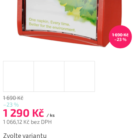
1 690 Kč
–23 %
1 690 Kč
–23 %
1 290 Kč
/ ks
1 066,12 Kč bez DPH
Měrná
Zvolte variantu
cena: