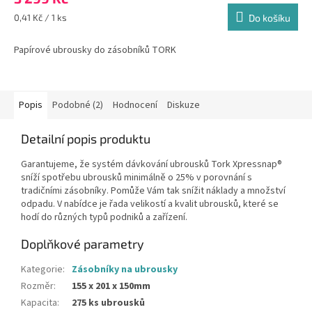
Měrná
0,41 Kč / 1 ks
Do košíku
cena:
Papírové ubrousky do zásobníků TORK
Popis
Podobné (2)
Hodnocení
Diskuze
Detailní popis produktu
Garantujeme, že systém dávkování ubrousků Tork Xpressnap®
sníží spotřebu ubrousků minimálně o 25% v porovnání s
tradičními zásobníky. Pomůže Vám tak snížit náklady a množství
odpadu. V nabídce je řada velikostí a kvalit ubrousků, které se
hodí do různých typů podniků a zařízení.
Doplňkové parametry
Kategorie
:
Zásobníky na ubrousky
Rozměr
:
155 x 201 x 150mm
Kapacita
:
275 ks ubrousků