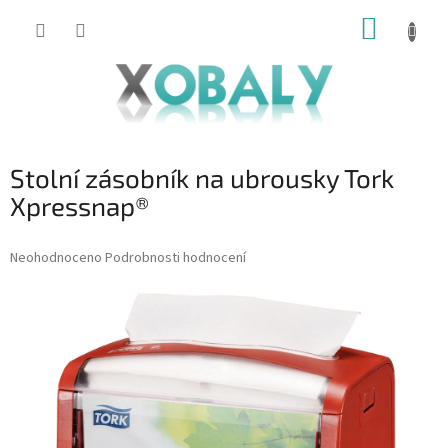
Přejít
NÁKUP
na
KOŠÍK
obsah
Stolní zásobník na ubrousky Tork
Xpressnap®
Průměrné
Neohodnoceno
Podrobnosti hodnocení
hodnocení
produktu
je
0,0
z
5
hvězdiček.