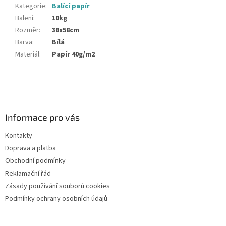
Kategorie
:
Balící papír
Balení
:
10kg
Rozměr
:
38x58cm
Barva
:
Bílá
Materiál
:
Papír 40g/m2
Z
á
p
a
Informace pro vás
t
Kontakty
í
Doprava a platba
Obchodní podmínky
Reklamační řád
Zásady používání souborů cookies
Podmínky ochrany osobních údajů