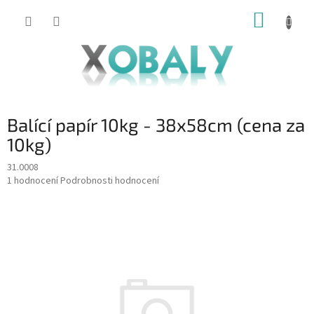
Přejít
NÁKUP
na
KOŠÍK
obsah
Balící papír 10kg - 38x58cm (cena za
10kg)
31.0008
Průměrné
1 hodnocení
Podrobnosti hodnocení
hodnocení
produktu
je
5,0
z
5
hvězdiček.