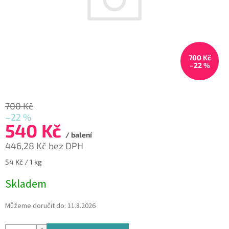
700 Kč
–22 %
700 Kč
–22 %
540 Kč
/ balení
446,28 Kč bez DPH
Měrná
54 Kč / 1 kg
cena:
Skladem
Můžeme doručit do:
11.8.2026