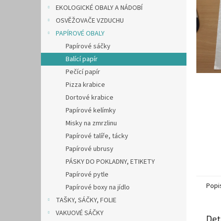
n
EKOLOGICKÉ OBALY A NÁDOBÍ
e
OSVĚŽOVAČE VZDUCHU
l
PAPÍROVÉ OBALY
Papírové sáčky
Balící papír
Pečící papír
Pizza krabice
Dortové krabice
Papírové kelímky
Misky na zmrzlinu
Papírové talíře, tácky
Papírové ubrusy
PÁSKY DO POKLADNY, ETIKETY
Papírové pytle
Popi
Papírové boxy na jídlo
TAŠKY, SÁČKY, FOLIE
VAKUOVÉ SÁČKY
Det