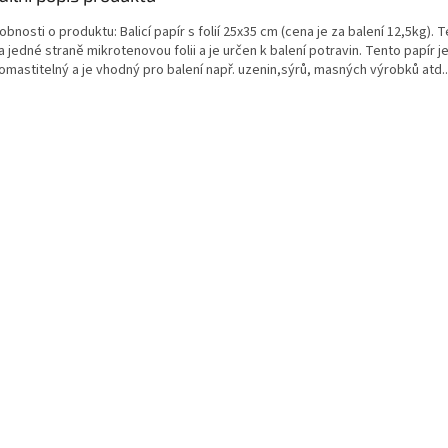
bnosti o produktu: Balicí papír s folií 25x35 cm (cena je za balení 12,5kg). 
 jedné straně mikrotenovou folii a je určen k balení potravin. Tento papír j
mastitelný a je vhodný pro balení např. uzenin,sýrů, masných výrobků atd..