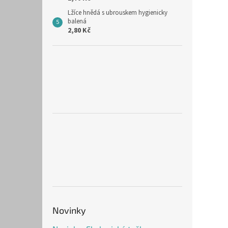
Lžíce hnědá s ubrouskem hygienicky
balená
2,80 Kč
Novinky