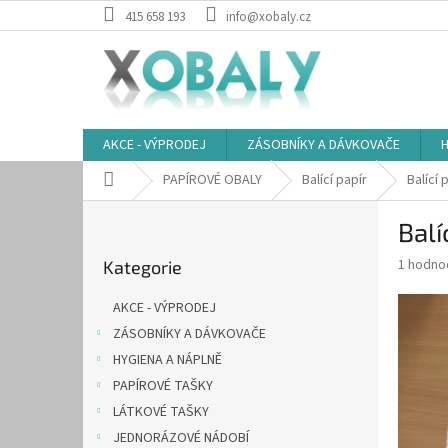
Přejít
415 658 193
info@xobaly.cz
na
obsah
AKCE - VÝPRODEJ
ZÁSOBNÍKY A DÁVKOVAČE
H
Domů
PAPÍROVÉ OBALY
Balící papír
Balící 
P
Balí
o
Přeskočit
s
Průměr
1 hodno
Kategorie
kategorie
t
hodnoce
r
produkt
AKCE - VÝPRODEJ
a
je
ZÁSOBNÍKY A DÁVKOVAČE
5,0
n
z
HYGIENA A NÁPLNĚ
n
5
í
PAPÍROVÉ TAŠKY
hvězdič
p
LÁTKOVÉ TAŠKY
a
JEDNORÁZOVÉ NÁDOBÍ