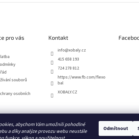
e pro vás
Kontakt
Facebo
info
@
xobaly.cz
latba
415 658 193
podmínky
724 278 812
 řád
https://www.fb.com/flexo
žívání souborů
bal
XOBALY.CZ
chrany osobních
FLEXOBAL
KATRIN
ookies, abychom Vám umožnili pohodlné
Odmítnout
ebu a díky analýze provozu webu neustále
ho funkce, výkon a použitelnost.