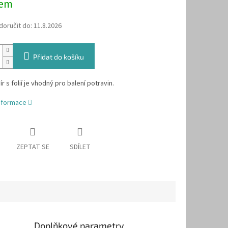
dem
oručit do:
11.8.2026
Přidat do košíku
ír s folií je vhodný pro balení potravin.
informace
ZEPTAT SE
SDÍLET
Doplňkové parametry