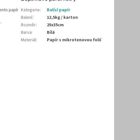
Tento papír
Kategorie
:
Balící papír
e
Balení
:
12,5kg / karton
..
Rozměr
:
25x35cm
Barva
:
Bílá
Materiál
:
Papír s mikrotenovou folií