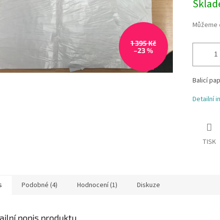
Skla
Můžeme d
1 395 Kč
–23 %
Balicí pap
Detailní 
TISK
s
Podobné (4)
Hodnocení (1)
Diskuze
ailní popis produktu