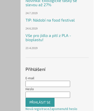
Novinka: Ekologické tašky se
slevou až 27%
24.7.2019
TIP: Nádobí na food festival
24.6.2019
Vše pro jídlo a pití z PLA -
bioplastu!
23.4.2019
Přihlášení
E-mail
Heslo
PŘIHLÁSIT SE
Nová registrace
Zapomenuté heslo