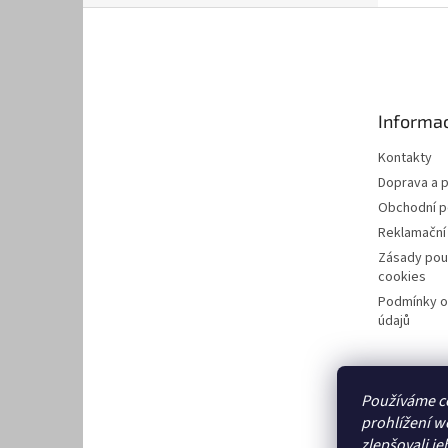
Z
á
p
a
t
Informac
í
Kontakty
Doprava a p
Obchodní 
Reklamační
Zásady pou
cookies
Podmínky o
údajů
Používáme c
prohlížení w
zlepšovali je