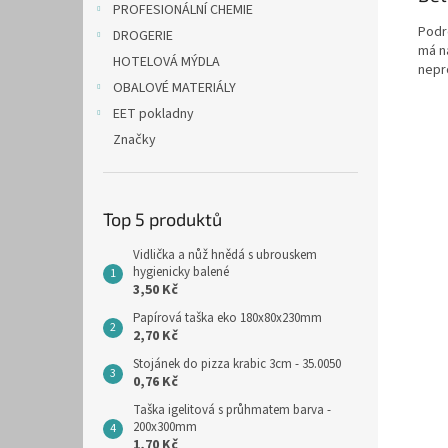
PROFESIONÁLNÍ CHEMIE
Podro
DROGERIE
má na
HOTELOVÁ MÝDLA
nepro
OBALOVÉ MATERIÁLY
EET pokladny
Značky
Top 5 produktů
Vidlička a nůž hnědá s ubrouskem
hygienicky balené
3,50 Kč
Papírová taška eko 180x80x230mm
2,70 Kč
Stojánek do pizza krabic 3cm - 35.0050
0,76 Kč
Taška igelitová s průhmatem barva -
200x300mm
1,70 Kč