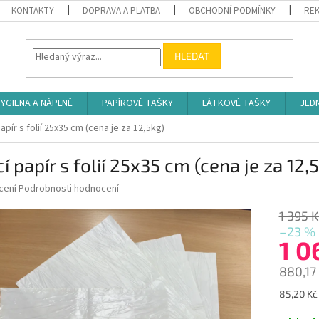
KONTAKTY
DOPRAVA A PLATBA
OBCHODNÍ PODMÍNKY
REK
HLEDAT
YGIENA A NÁPLNĚ
PAPÍROVÉ TAŠKY
LÁTKOVÉ TAŠKY
JED
papír s folií 25x35 cm (cena je za 12,5kg)
cí papír s folií 25x35 cm (cena je za 12,
né
cení
Podrobnosti hodnocení
ní
u
1 395 
–23 %
1 0
880,17
ek.
Měrná
85,20 Kč 
cena: