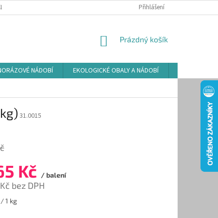
LAMAČNÍ ŘÁD
ZÁSADY POUŽÍVÁNÍ SOUBORŮ COOKIES
Přihlášení
PODMÍNKY O
NÁKUPNÍ
Prázdný košík
KOŠÍK
NORÁZOVÉ NÁDOBÍ
EKOLOGICKÉ OBALY A NÁDOBÍ
OSVĚŽOVAČE
5kg)
31.0015
Kč
65 Kč
/ balení
 Kč bez DPH
/ 1 kg