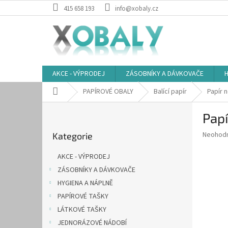
Přejít
415 658 193
info@xobaly.cz
na
obsah
AKCE - VÝPRODEJ
ZÁSOBNÍKY A DÁVKOVAČE
H
Domů
PAPÍROVÉ OBALY
Balící papír
Papír 
P
Papí
o
Přeskočit
s
Průměr
Neohod
Kategorie
kategorie
t
hodnoce
r
produkt
AKCE - VÝPRODEJ
a
je
ZÁSOBNÍKY A DÁVKOVAČE
0,0
n
z
HYGIENA A NÁPLNĚ
n
5
í
PAPÍROVÉ TAŠKY
hvězdič
p
LÁTKOVÉ TAŠKY
a
JEDNORÁZOVÉ NÁDOBÍ