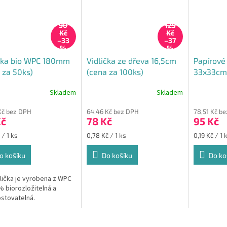
90
125
Kč
Kč
–33
–37
%
%
ička bio WPC 180mm
Vidlička ze dřeva 16,5cm
Papírové
 za 50ks)
(cena za 100ks)
33x33cm 
GASTRO -
Skladem
Skladem
Průměrné
Průměrné
500ks
hodnocení
hodnocení
Kč bez DPH
64,46 Kč bez DPH
78,51 Kč b
produktu
produktu
Kč
78 Kč
95 Kč
je
je
5,0
5,0
Měrná
Měrná
 / 1 ks
0,78 Kč / 1 ks
0,19 Kč / 1 
z
z
cena:
cena:
5
5
o košíku
Do košíku
Do ko
hvězdiček.
hvězdiček.
dlička je vyrobena z WPC
% biorozložitelná a
stovatelná.