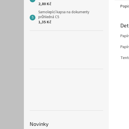
2,80 Kč
Popi
Samolepící kapsa na dokumenty
průhledná C5
1,35 Kč
Det
Papír
Papí
Tent
Novinky