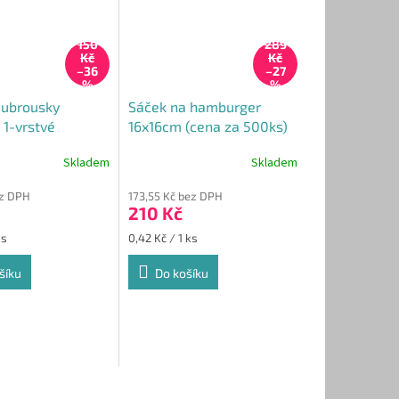
150
289
Kč
Kč
–36
–27
%
%
 ubrousky
Sáček na hamburger
1-vrstvé
16x16cm (cena za 500ks)
 Gastro balení
Skladem
Skladem
ez DPH
173,55 Kč bez DPH
210 Kč
Měrná
ks
0,42 Kč / 1 ks
cena:
šíku
Do košíku