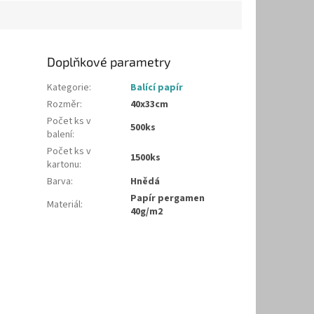
Doplňkové parametry
Kategorie
:
Balící papír
Rozměr
:
40x33cm
Počet ks v
500ks
balení
:
Počet ks v
1500ks
kartonu
:
Barva
:
Hnědá
Papír pergamen
Materiál
:
40g/m2