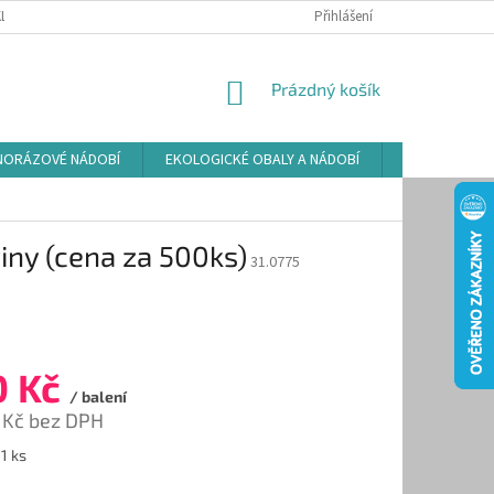
LAMAČNÍ ŘÁD
ZÁSADY POUŽÍVÁNÍ SOUBORŮ COOKIES
Přihlášení
PODMÍNKY O
NÁKUPNÍ
Prázdný košík
KOŠÍK
NORÁZOVÉ NÁDOBÍ
EKOLOGICKÉ OBALY A NÁDOBÍ
OSVĚŽOVAČE
ny (cena za 500ks)
31.0775
0 Kč
/ balení
 Kč bez DPH
 1 ks