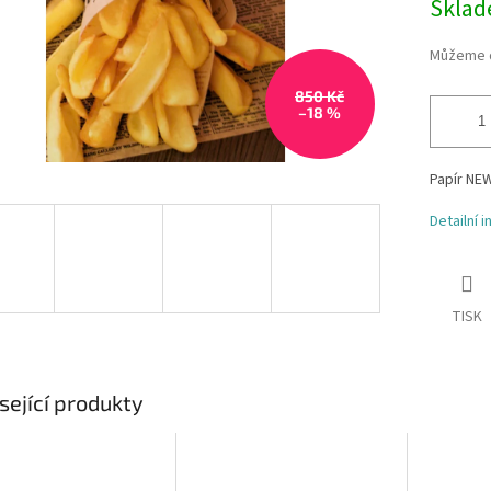
Skla
Můžeme d
850 Kč
–18 %
Papír NE
Detailní 
TISK
sející produkty