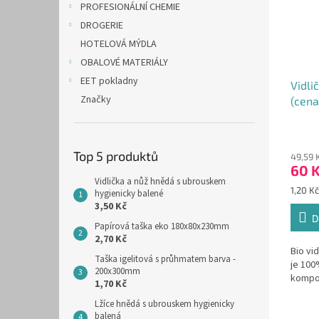
PROFESIONÁLNÍ CHEMIE
DROGERIE
HOTELOVÁ MÝDLA
OBALOVÉ MATERIÁLY
EET pokladny
Vidl
Značky
(cena
Top 5 produktů
49,59 
60 
Vidlička a nůž hnědá s ubrouskem
Měrná
1,20 Kč
hygienicky balené
cena:
3,50 Kč
D
Papírová taška eko 180x80x230mm
2,70 Kč
Bio vi
Taška igelitová s průhmatem barva -
je 100
200x300mm
kompo
1,70 Kč
Lžíce hnědá s ubrouskem hygienicky
balená