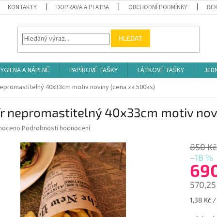
KONTAKTY
DOPRAVA A PLATBA
OBCHODNÍ PODMÍNKY
REK
HLEDAT
YGIENA A NÁPLNĚ
PAPÍROVÉ TAŠKY
LÁTKOVÉ TAŠKY
JED
nepromastitelný 40x33cm motiv noviny (cena za 500ks)
r nepromastitelný 40x33cm motiv novi
né
noceno
Podrobnosti hodnocení
ní
u
850 Kč
–18 %
69
570,25
ek.
Měrná
1,38 Kč /
cena: