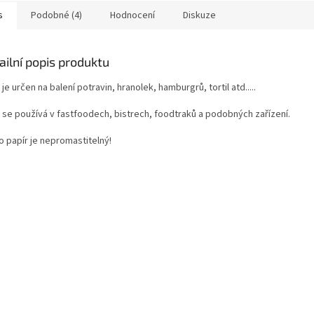
s
Podobné (4)
Hodnocení
Diskuze
ailní popis produktu
 je určen na balení potravin, hranolek, hamburgrů, tortil atd.....
r se používá v fastfoodech, bistrech, foodtraků a podobných zařízení.
o papír je nepromastitelný!