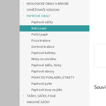
n
EKOLOGICKÉ OBALY A NÁDOBÍ
e
OSVĚŽOVAČE VZDUCHU
l
PAPÍROVÉ OBALY
Papírové sáčky
Balící papír
Pečící papír
Pizza krabice
Dortové krabice
Papírové kelímky
Misky na zmrzlinu
Papírové talíře, tácky
Papírové ubrusy
PÁSKY DO POKLADNY, ETIKETY
Papírové pytle
Souvi
Papírové boxy na jídlo
TAŠKY, SÁČKY, FOLIE
VAKUOVÉ SÁČKY