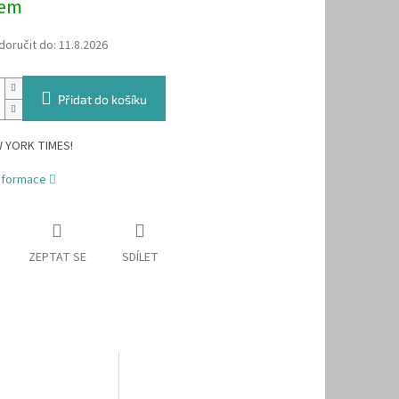
dem
oručit do:
11.8.2026
Přidat do košíku
W YORK TIMES!
informace
ZEPTAT SE
SDÍLET