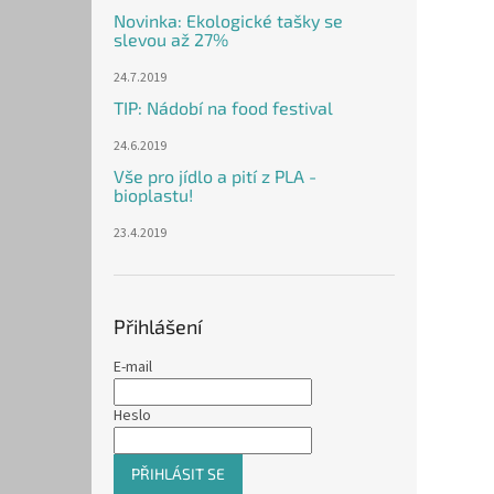
Novinka: Ekologické tašky se
slevou až 27%
24.7.2019
TIP: Nádobí na food festival
24.6.2019
Vše pro jídlo a pití z PLA -
bioplastu!
23.4.2019
Přihlášení
E-mail
Heslo
PŘIHLÁSIT SE