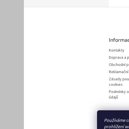
Z
á
p
a
t
Informac
í
Kontakty
Doprava a p
Obchodní 
Reklamační
Zásady pou
cookies
Podmínky o
údajů
Používáme c
prohlížení w