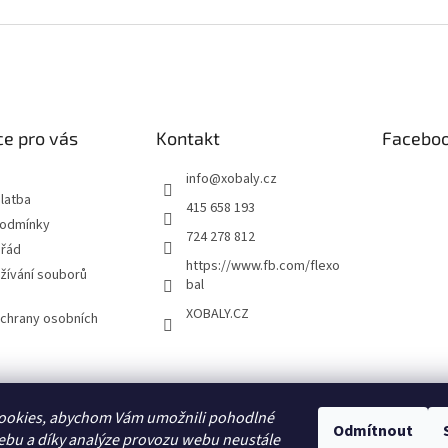
e pro vás
Kontakt
Facebo
info
@
xobaly.cz
latba
415 658 193
podmínky
724 278 812
 řád
https://www.fb.com/flexo
žívání souborů
bal
XOBALY.CZ
chrany osobních
FLEXOBAL
KATRIN
ookies, abychom Vám umožnili pohodlné
Odmítnout
ebu a díky analýze provozu webu neustále