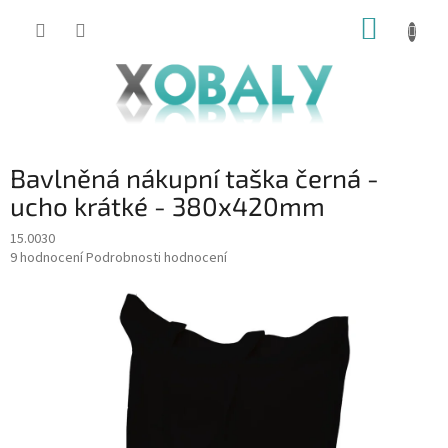
Přejít
NÁKUP
na
KOŠÍK
obsah
Bavlněná nákupní taška černá -
ucho krátké - 380x420mm
15.0030
Průměrné
9 hodnocení
Podrobnosti hodnocení
hodnocení
produktu
je
4,7
z
5
hvězdiček.