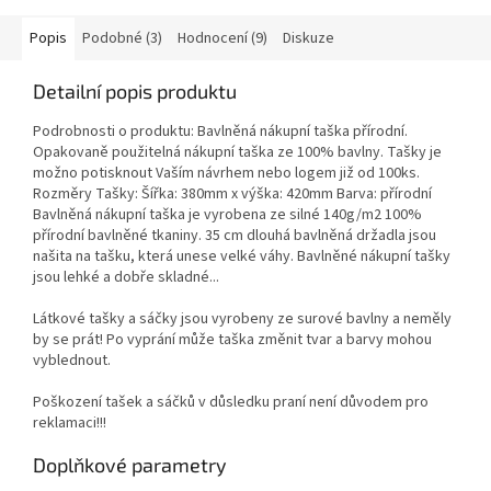
Popis
Podobné (3)
Hodnocení (9)
Diskuze
Detailní popis produktu
Podrobnosti o produktu: Bavlněná nákupní taška přírodní.
Opakovaně použitelná nákupní taška ze 100% bavlny. Tašky je
možno potisknout Vaším návrhem nebo logem již od 100ks.
Rozměry Tašky: Šířka: 380mm x výška: 420mm Barva: přírodní
Bavlněná nákupní taška je vyrobena ze silné 140g/m2 100%
přírodní bavlněné tkaniny. 35 cm dlouhá bavlněná držadla jsou
našita na tašku, která unese velké váhy. Bavlněné nákupní tašky
jsou lehké a dobře skladné...
Látkové tašky a sáčky jsou vyrobeny ze surové bavlny a neměly
by se prát! Po vyprání může taška změnit tvar a barvy mohou
vyblednout.
Poškození tašek a sáčků v důsledku praní není důvodem pro
reklamaci!!!
Doplňkové parametry