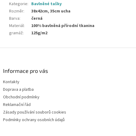
Kategorie
:
Bavlněné tašky
Rozměr
:
38x42cm, 35cm ucha
Barva
:
černá
Materiál
:
100% bavlněná přírodní tkanina
gramáž
:
125g/m2
Z
á
p
a
Informace pro vás
t
Kontakty
í
Doprava a platba
Obchodní podmínky
Reklamační řád
Zásady používání souborů cookies
Podmínky ochrany osobních údajů