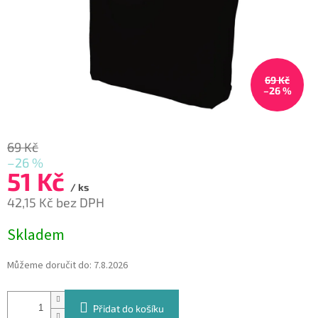
69 Kč
–26 %
69 Kč
–26 %
51 Kč
/ ks
42,15 Kč bez DPH
Měrná
Skladem
cena:
Můžeme doručit do:
7.8.2026
Přidat do košíku