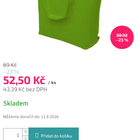
69 Kč
–23 %
69 Kč
–23 %
52,50 Kč
/ ks
43,39 Kč bez DPH
Měrná
Skladem
cena:
Můžeme doručit do:
11.8.2026
Přidat do košíku