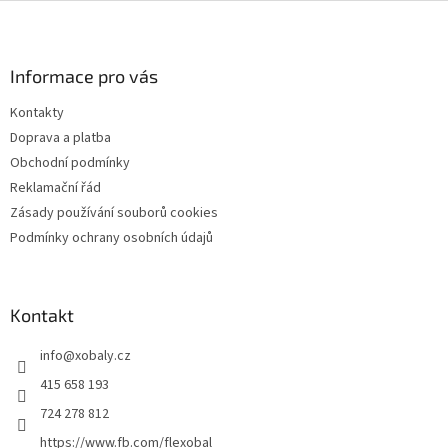
Z
á
p
a
Informace pro vás
t
Kontakty
í
Doprava a platba
Obchodní podmínky
Reklamační řád
Zásady používání souborů cookies
Podmínky ochrany osobních údajů
Kontakt
info
@
xobaly.cz
415 658 193
724 278 812
https://www.fb.com/flexobal