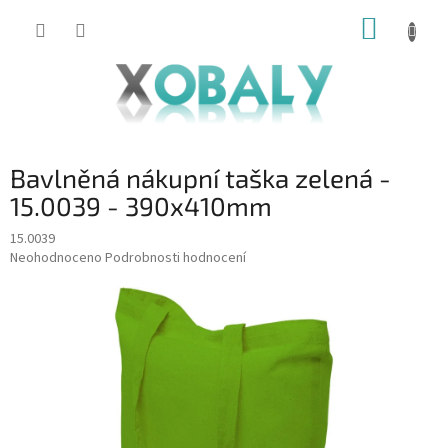
Přejít
NÁKUP
na
KOŠÍK
obsah
Bavlněná nákupní taška zelená -
15.0039 - 390x410mm
15.0039
Průměrné
Neohodnoceno
Podrobnosti hodnocení
hodnocení
produktu
je
0,0
z
5
hvězdiček.