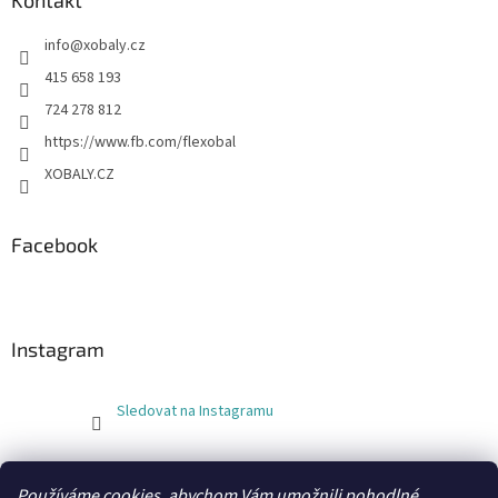
Kontakt
info
@
xobaly.cz
415 658 193
724 278 812
https://www.fb.com/flexobal
XOBALY.CZ
Facebook
Instagram
Sledovat na Instagramu
FLEXOBAL
KATRIN
Používáme cookies, abychom Vám umožnili pohodlné