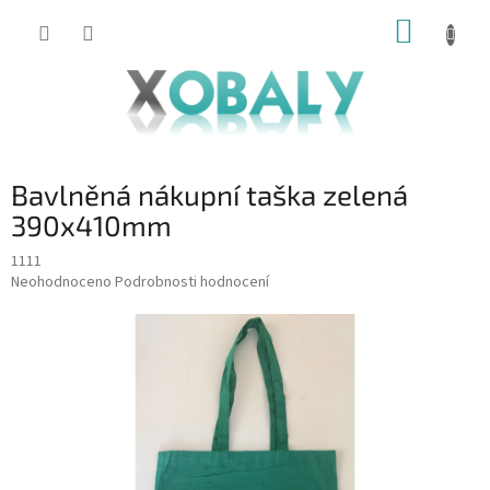
Přejít
NÁKUP
na
KOŠÍK
obsah
Bavlněná nákupní taška zelená
390x410mm
1111
Průměrné
Neohodnoceno
Podrobnosti hodnocení
hodnocení
produktu
je
0,0
z
5
hvězdiček.