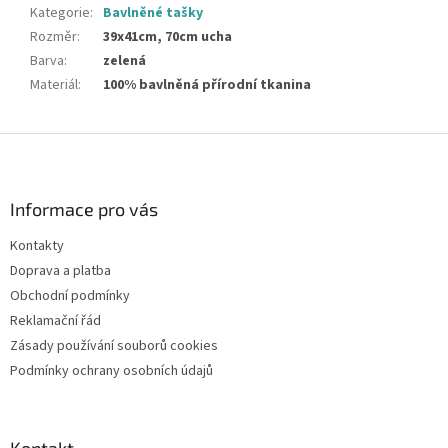
Kategorie
:
Bavlněné tašky
Rozměr
:
39x41cm, 70cm ucha
Barva
:
zelená
Materiál
:
100% bavlněná přírodní tkanina
Z
á
p
a
Informace pro vás
t
Kontakty
í
Doprava a platba
Obchodní podmínky
Reklamační řád
Zásady používání souborů cookies
Podmínky ochrany osobních údajů