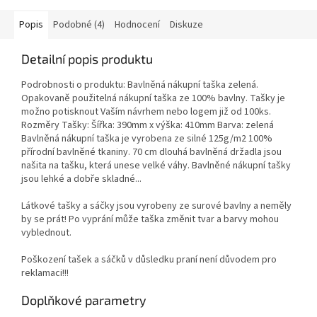
Popis
Podobné (4)
Hodnocení
Diskuze
Detailní popis produktu
Podrobnosti o produktu: Bavlněná nákupní taška zelená.
Opakovaně použitelná nákupní taška ze 100% bavlny. Tašky je
možno potisknout Vaším návrhem nebo logem již od 100ks.
Rozměry Tašky: Šířka: 390mm x výška: 410mm Barva: zelená
Bavlněná nákupní taška je vyrobena ze silné 125g/m2 100%
přírodní bavlněné tkaniny. 70 cm dlouhá bavlněná držadla jsou
našita na tašku, která unese velké váhy. Bavlněné nákupní tašky
jsou lehké a dobře skladné...
Látkové tašky a sáčky jsou vyrobeny ze surové bavlny a neměly
by se prát! Po vyprání může taška změnit tvar a barvy mohou
vyblednout.
Poškození tašek a sáčků v důsledku praní není důvodem pro
reklamaci!!!
Doplňkové parametry