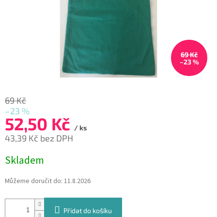
69 Kč
–23 %
69 Kč
–23 %
52,50 Kč
/ ks
43,39 Kč bez DPH
Měrná
Skladem
cena:
Můžeme doručit do:
11.8.2026
Přidat do košíku