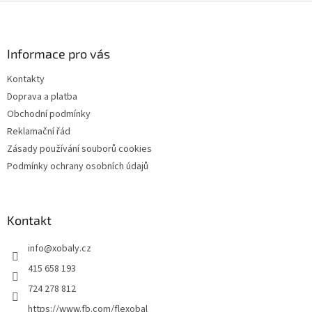
Z
á
p
a
Informace pro vás
t
Kontakty
í
Doprava a platba
Obchodní podmínky
Reklamační řád
Zásady používání souborů cookies
Podmínky ochrany osobních údajů
Kontakt
info
@
xobaly.cz
415 658 193
724 278 812
https://www.fb.com/flexobal