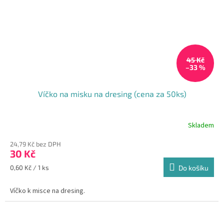
45 Kč
–33 %
Víčko na misku na dresing (cena za 50ks)
Skladem
24,79 Kč bez DPH
30 Kč
Měrná
0,60 Kč / 1 ks
Do košíku
cena:
Víčko k misce na dresing.