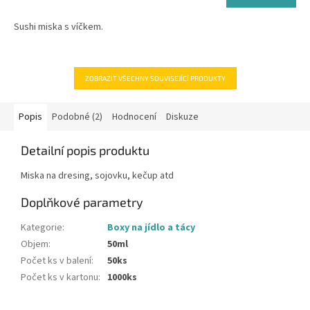
cena:
Sushi miska s víčkem.
ZOBRAZIT VŠECHNY SOUVISEJÍCÍ PRODUKTY
Popis
Podobné (2)
Hodnocení
Diskuze
Detailní popis produktu
Miska na dresing, sojovku, kečup atd
Doplňkové parametry
Kategorie
:
Boxy na jídlo a tácy
Objem
:
50ml
Počet ks v balení
:
50ks
Počet ks v kartonu
:
1000ks