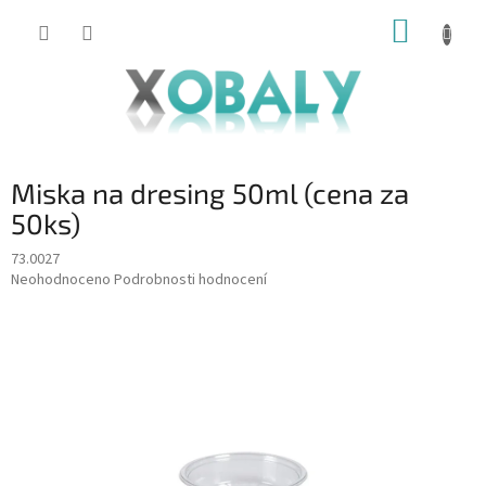
Přejít
NÁKUP
na
KOŠÍK
obsah
Miska na dresing 50ml (cena za
50ks)
73.0027
Průměrné
Neohodnoceno
Podrobnosti hodnocení
hodnocení
produktu
je
0,0
z
5
hvězdiček.