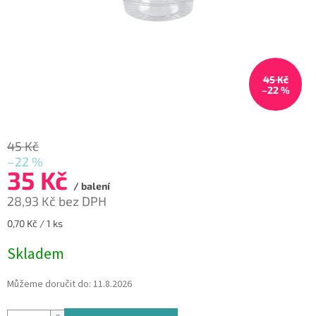
45 Kč
–22 %
45 Kč
–22 %
35 Kč
/ balení
28,93 Kč bez DPH
Měrná
0,70 Kč / 1 ks
cena:
Skladem
Můžeme doručit do:
11.8.2026