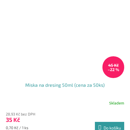
45 Kč
–22 %
Miska na dresing 50ml (cena za 50ks)
Skladem
28,93 Kč bez DPH
35 Kč
Měrná
0,70 Kč / 1 ks
Do košíku