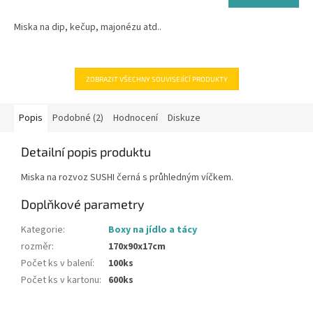
cena:
Miska na dip, kečup, majonézu atd..
ZOBRAZIT VŠECHNY SOUVISEJÍCÍ PRODUKTY
Popis
Podobné (2)
Hodnocení
Diskuze
Detailní popis produktu
Miska na rozvoz SUSHI černá s průhledným víčkem.
Doplňkové parametry
Kategorie
:
Boxy na jídlo a tácy
rozměr
:
170x90x17cm
Počet ks v balení
:
100ks
Počet ks v kartonu
:
600ks