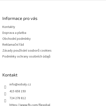
Z
á
p
a
Informace pro vás
t
Kontakty
í
Doprava a platba
Obchodní podmínky
Reklamační řád
Zásady používání souborů cookies
Podmínky ochrany osobních údajů
Kontakt
info
@
xobaly.cz
415 658 193
724 278 812
https://www.fb.com/flexobal