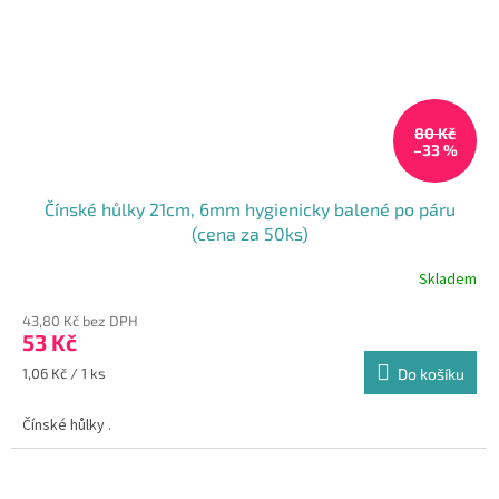
80 Kč
–33 %
Čínské hůlky 21cm, 6mm hygienicky balené po páru
(cena za 50ks)
Skladem
Průměrné
hodnocení
43,80 Kč bez DPH
produktu
53 Kč
je
5,0
Měrná
1,06 Kč / 1 ks
Do košíku
z
cena:
5
Čínské hůlky .
hvězdiček.