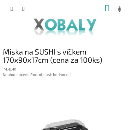
Přejít
NÁKUP
na
KOŠÍK
obsah
Miska na SUSHI s víčkem
170x90x17cm (cena za 100ks)
74.4140
Průměrné
Neohodnoceno
Podrobnosti hodnocení
hodnocení
produktu
je
0,0
z
5
hvězdiček.