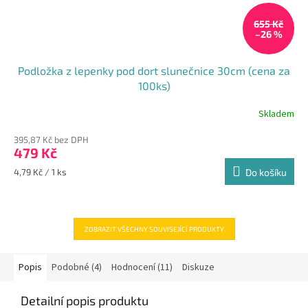
655 Kč
–26 %
Podložka z lepenky pod dort slunečnice 30cm (cena za
100ks)
Skladem
Průměrné
hodnocení
395,87 Kč bez DPH
produktu
479 Kč
je
5,0
Měrná
4,79 Kč / 1 ks
Do košíku
z
cena:
5
hvězdiček.
ZOBRAZIT VŠECHNY SOUVISEJÍCÍ PRODUKTY
Popis
Podobné (4)
Hodnocení (11)
Diskuze
Detailní popis produktu