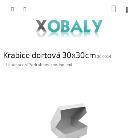
Přejít
NÁKUP
na
KOŠÍK
obsah
Krabice dortová 30x30cm
36.0024
Průměrné
11 hodnocení
Podrobnosti hodnocení
hodnocení
produktu
je
5,0
z
5
hvězdiček.