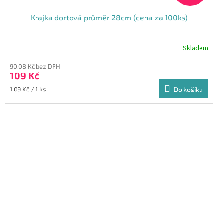
Krajka dortová průměr 28cm (cena za 100ks)
Skladem
Průměrné
hodnocení
90,08 Kč bez DPH
produktu
109 Kč
je
5,0
Měrná
1,09 Kč / 1 ks
Do košíku
z
cena:
5
hvězdiček.