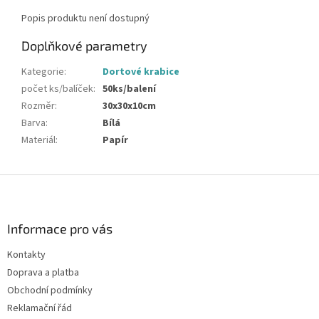
Popis produktu není dostupný
Doplňkové parametry
Kategorie
:
Dortové krabice
počet ks/balíček
:
50ks/balení
Rozměr
:
30x30x10cm
Barva
:
Bílá
Materiál
:
Papír
Z
á
p
a
Informace pro vás
t
Kontakty
í
Doprava a platba
Obchodní podmínky
Reklamační řád