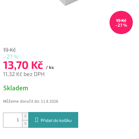
19 Kč
–27 %
19 Kč
–27 %
13,70 Kč
/ ks
11,32 Kč bez DPH
Měrná
Skladem
cena:
Můžeme doručit do:
11.8.2026
Přidat do košíku