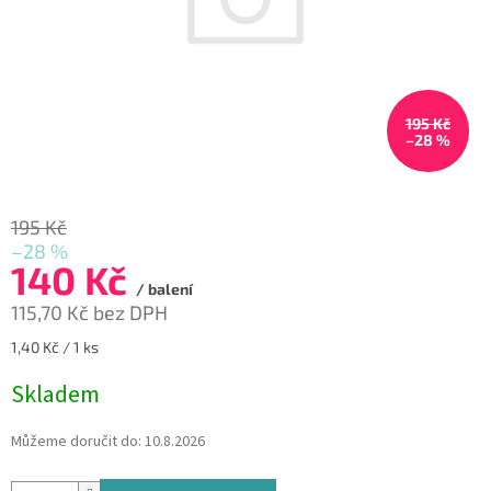
195 Kč
–28 %
195 Kč
–28 %
140 Kč
/ balení
115,70 Kč bez DPH
Měrná
1,40 Kč / 1 ks
cena:
Skladem
Můžeme doručit do:
10.8.2026