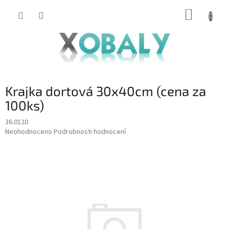
Přejít
NÁKUP
na
KOŠÍK
obsah
Krajka dortová 30x40cm (cena za
100ks)
36.0120
Průměrné
Neohodnoceno
Podrobnosti hodnocení
hodnocení
produktu
je
0,0
z
5
hvězdiček.