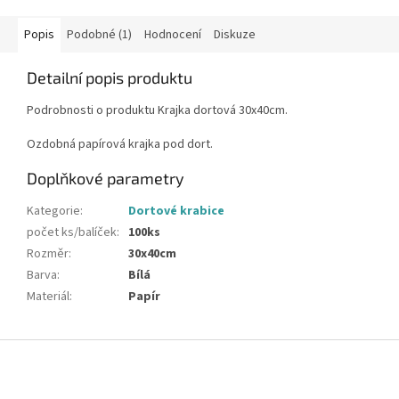
Popis
Podobné (1)
Hodnocení
Diskuze
Detailní popis produktu
Podrobnosti o produktu Krajka dortová 30x40cm.
Ozdobná papírová krajka pod dort.
Doplňkové parametry
Kategorie
:
Dortové krabice
počet ks/balíček
:
100ks
Rozměr
:
30x40cm
Barva
:
Bílá
Materiál
:
Papír
Z
á
p