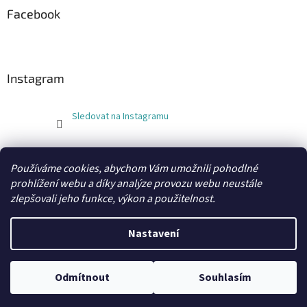
Facebook
Instagram
Sledovat na Instagramu
FLEXOBAL
KATRIN
Používáme cookies, abychom Vám umožnili pohodlné
prohlížení webu a díky analýze provozu webu neustále
zlepšovali jeho funkce, výkon a použitelnost.
Vytvořil Shoptet
Nastavení
Copyright 2026
xobaly.cz
. Všechna práva vyhrazena.
Odmítnout
Souhlasím
Grafický návrh a kódování vytvořil
BEOM.cz
.