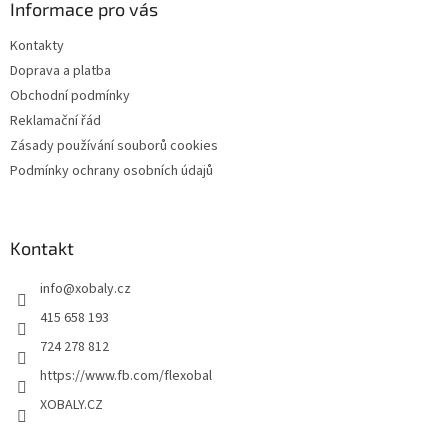
a
Informace pro vás
t
Kontakty
í
Doprava a platba
Obchodní podmínky
Reklamační řád
Zásady používání souborů cookies
Podmínky ochrany osobních údajů
Kontakt
info
@
xobaly.cz
415 658 193
724 278 812
https://www.fb.com/flexobal
XOBALY.CZ