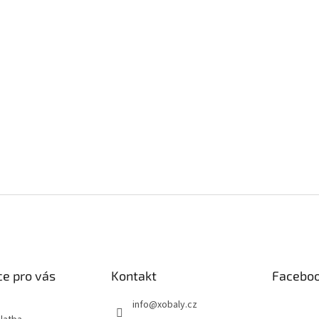
e pro vás
Kontakt
Facebo
info
@
xobaly.cz