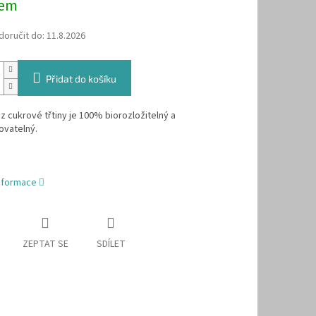
dem
oručit do:
11.8.2026
Přidat do košíku
 cukrové třtiny je 100% biorozložitelný a
vatelný.
informace
ZEPTAT SE
SDÍLET