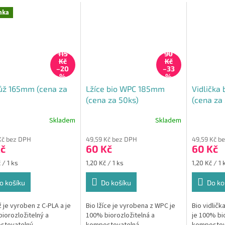
nka
115
90
Kč
Kč
–20
–33
%
%
ůž 165mm (cena za
Lžíce bio WPC 185mm
Vidlička
(cena za 50ks)
(cena za
Skladem
Skladem
Kč bez DPH
49,59 Kč bez DPH
49,59 Kč b
Kč
60 Kč
60 Kč
Měrná
Měrná
 / 1 ks
1,20 Kč / 1 ks
1,20 Kč / 1 
cena:
cena:
o košíku
Do košíku
Do ko
ž je vyroben z C-PLA a je
Bio lžíce je vyrobena z WPC je
Bio vidličk
iorozložitelný a
100% biorozložitelná a
je 100% bio