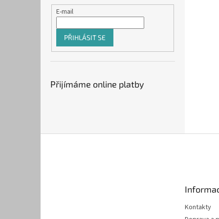
E-mail
PŘIHLÁSIT SE
Přijímáme online platby
Z
á
p
a
t
Informac
í
Kontakty