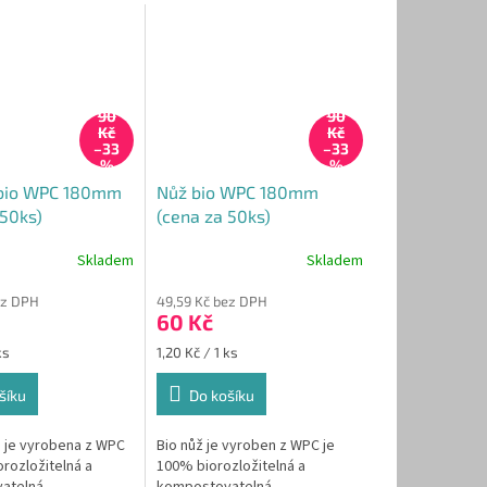
90
90
Kč
Kč
–33
–33
%
%
 bio WPC 180mm
Nůž bio WPC 180mm
 50ks)
(cena za 50ks)
Skladem
Skladem
ez DPH
49,59 Kč bez DPH
60 Kč
Měrná
ks
1,20 Kč / 1 ks
cena:
šíku
Do košíku
a je vyrobena z WPC
Bio nůž je vyroben z WPC je
rozložitelná a
100% biorozložitelná a