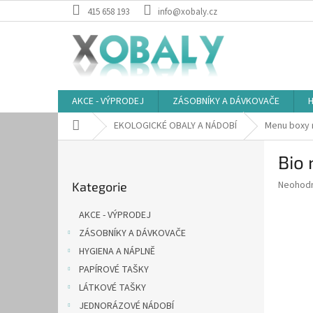
Přejít
415 658 193
info@xobaly.cz
na
obsah
AKCE - VÝPRODEJ
ZÁSOBNÍKY A DÁVKOVAČE
H
Domů
EKOLOGICKÉ OBALY A NÁDOBÍ
Menu boxy n
P
Bio 
o
Přeskočit
s
Průměr
Neohod
Kategorie
kategorie
t
hodnoce
r
produkt
AKCE - VÝPRODEJ
a
je
ZÁSOBNÍKY A DÁVKOVAČE
0,0
n
z
HYGIENA A NÁPLNĚ
n
5
í
PAPÍROVÉ TAŠKY
hvězdič
p
LÁTKOVÉ TAŠKY
a
JEDNORÁZOVÉ NÁDOBÍ