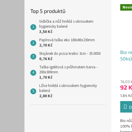
Novi
Top 5 produktů
Vidlička a nůž hnědá s ubrouskem
hygienicky balené
3,50 Kč
Papírová taška eko 180x80x230mm
2,70 Kč
Bio n
Stojánek do pizza krabic 3cm - 35.0050
50ks)
0,76 Kč
Taška igelitová s průhmatem barva -
200x300mm
1,70 Kč
76,03 
Lžíce hnědá s ubrouskem hygienicky
92 
balená
Měrná
2,80 Kč
1,84 Kč
cena:
D
Bio nů
100% b