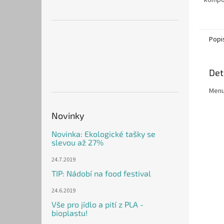
kompo
Popi
Det
Menu
Novinky
Novinka: Ekologické tašky se
slevou až 27%
24.7.2019
TIP: Nádobí na food festival
24.6.2019
Vše pro jídlo a pití z PLA -
bioplastu!