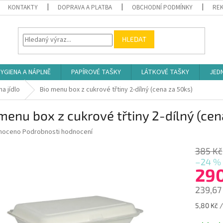
KONTAKTY
DOPRAVA A PLATBA
OBCHODNÍ PODMÍNKY
REK
HLEDAT
YGIENA A NÁPLNĚ
PAPÍROVÉ TAŠKY
LÁTKOVÉ TAŠKY
JED
a jídlo
Bio menu box z cukrové třtiny 2-dílný (cena za 50ks)
menu box z cukrové třtiny 2-dílný (cen
né
noceno
Podrobnosti hodnocení
ní
u
385 Kč
–24 %
29
239,67
ek.
Měrná
5,80 Kč /
cena: