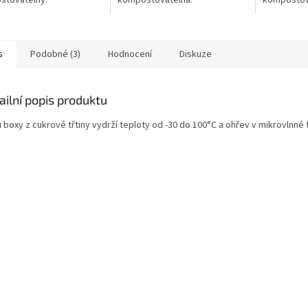
stovatelný.
kompostovatelná.
kompostov
s
Podobné (3)
Hodnocení
Diskuze
ailní popis produktu
 boxy z cukrové třtiny vydrží teploty od -30 do 100°C a ohřev v mikrovlnné 