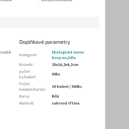
atelná.
kompostovatelná.
Doplňkové parametry
troubě.
Ekologické menu
Kategorie
:
boxy na jídlo
Rozměr
:
25x16,2x6,3cm
počet
50ks
ks/balení
:
Počet
10 balení / 500ks
balalení/karton
:
Barva
:
Bílá
Materiál
:
cukrová třtina