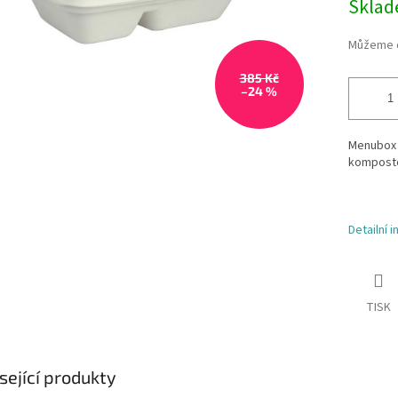
Skla
Můžeme d
385 Kč
–24 %
Menubox z
komposto
Detailní 
TISK
sející produkty