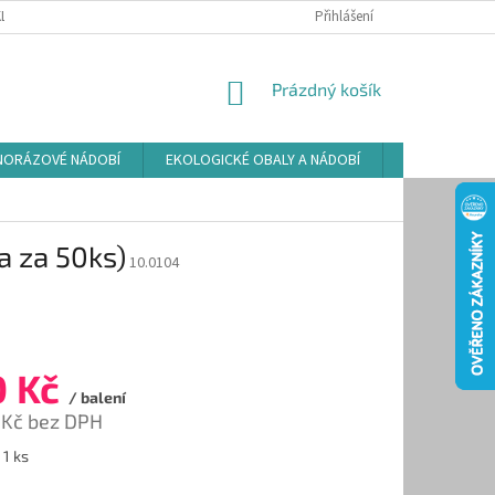
LAMAČNÍ ŘÁD
ZÁSADY POUŽÍVÁNÍ SOUBORŮ COOKIES
Přihlášení
PODMÍNKY O
NÁKUPNÍ
Prázdný košík
KOŠÍK
NORÁZOVÉ NÁDOBÍ
EKOLOGICKÉ OBALY A NÁDOBÍ
OSVĚŽOVAČE
a za 50ks)
10.0104
0 Kč
/ balení
 Kč bez DPH
 1 ks