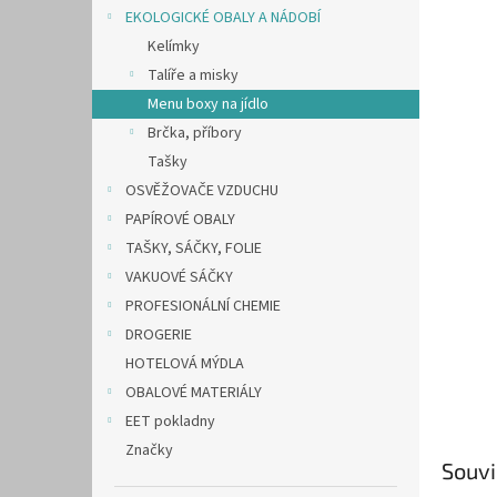
n
EKOLOGICKÉ OBALY A NÁDOBÍ
e
Kelímky
l
Talíře a misky
Menu boxy na jídlo
Brčka, příbory
Tašky
OSVĚŽOVAČE VZDUCHU
PAPÍROVÉ OBALY
TAŠKY, SÁČKY, FOLIE
VAKUOVÉ SÁČKY
PROFESIONÁLNÍ CHEMIE
DROGERIE
HOTELOVÁ MÝDLA
OBALOVÉ MATERIÁLY
EET pokladny
Značky
Souvi