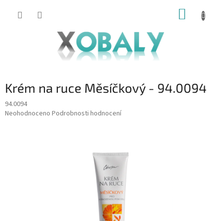
Přejít
NÁKUP
na
KOŠÍK
obsah
Krém na ruce Měsíčkový - 94.0094
94.0094
Průměrné
Neohodnoceno
Podrobnosti hodnocení
hodnocení
produktu
je
0,0
z
5
hvězdiček.