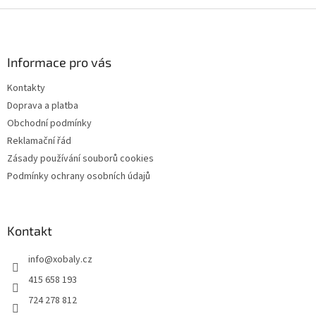
Z
á
p
a
Informace pro vás
t
Kontakty
í
Doprava a platba
Obchodní podmínky
Reklamační řád
Zásady používání souborů cookies
Podmínky ochrany osobních údajů
Kontakt
info
@
xobaly.cz
415 658 193
724 278 812