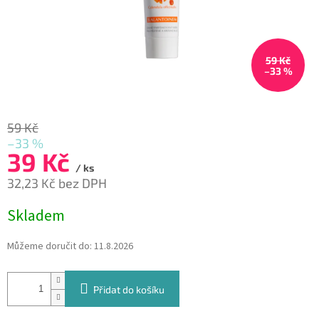
59 Kč
–33 %
59 Kč
–33 %
39 Kč
/ ks
32,23 Kč bez DPH
Měrná
Skladem
cena:
Můžeme doručit do:
11.8.2026
Přidat do košíku