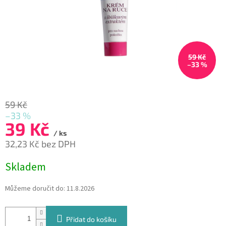
59 Kč
–33 %
59 Kč
–33 %
39 Kč
/ ks
32,23 Kč bez DPH
Měrná
Skladem
cena:
Můžeme doručit do:
11.8.2026
Přidat do košíku