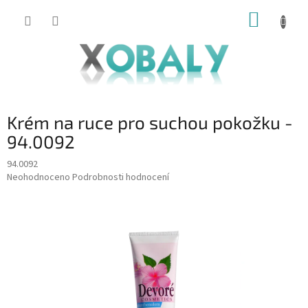
Přejít
NÁKUP
na
KOŠÍK
obsah
Krém na ruce pro suchou pokožku -
94.0092
94.0092
Průměrné
Neohodnoceno
Podrobnosti hodnocení
hodnocení
produktu
je
0,0
z
5
hvězdiček.